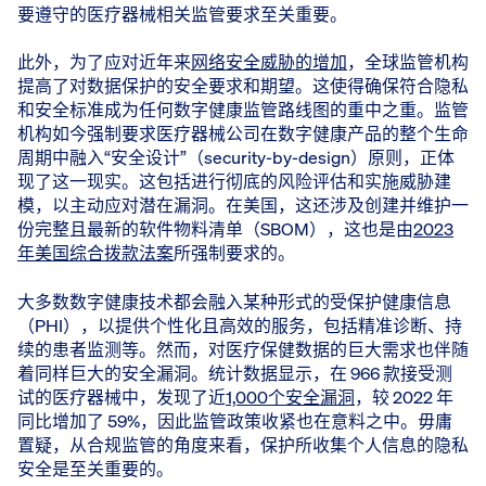
要遵守的医疗器械相关监管要求至关重要。
此外，为了应对近年来
网络安全威胁的增加
，全球监管机构
提高了对数据保护的安全要求和期望。这使得确保符合隐私
和安全标准成为任何数字健康监管路线图的重中之重。监管
机构如今强制要求医疗器械公司在数字健康产品的整个生命
周期中融入“安全设计”（security-by-design）原则，正体
现了这一现实。这包括进行彻底的风险评估和实施威胁建
模，以主动应对潜在漏洞。在美国，这还涉及创建并维护一
份完整且最新的软件物料清单（SBOM），这也是由
2023
年美国综合拨款法案
所强制要求的。
大多数数字健康技术都会融入某种形式的受保护健康信息
（PHI），以提供个性化且高效的服务，包括精准诊断、持
续的患者监测等。然而，对医疗保健数据的巨大需求也伴随
着同样巨大的安全漏洞。统计数据显示，在 966 款接受测
试的医疗器械中，发现了近
1,000个安全漏洞
，较 2022 年
同比增加了 59%，因此监管政策收紧也在意料之中。毋庸
置疑，从合规监管的角度来看，保护所收集个人信息的隐私
安全是至关重要的。