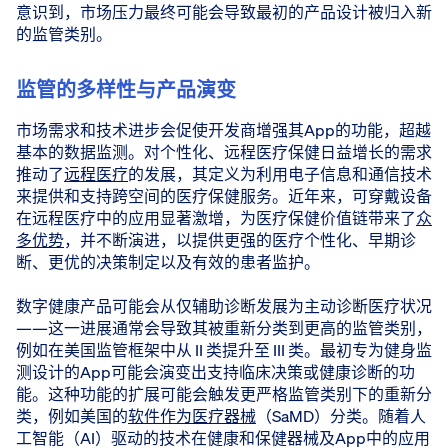
意识到，市场压力最终可能会导致最初的产品设计被归入新
的监管类别。
监管的多样性与产品演变
市场需求和技术进步会促使开发商增强其App的功能，超越
基本的数据监测。对个性化、远程医疗保健日益增长的需求
推动了
远程医疗
的发展，其定义为利用电子信息和通信技术
来提供和支持跨空间的医疗保健服务。近年来，可穿戴设备
在远程医疗中的应用显著激增，为医疗保健价值链带来了
众
多优势
，并不断演进，以提供更强的医疗个性化、早期诊
断、更优的决策制定以及有效的患者监护。
数字健康产品可能会从仅辅助诊断发展为主动诊断医疗状况
——这一进展通常会导致其被重新分类到更高的监管类别，
例如在美国监管框架中从 II 类提升至 III 类。最初专为健身监
测设计的App可能会演变出支持临床决策或健康诊断的功
能。这种功能的扩展可能会触发更严格监管类别下的重新分
类，例如美国的
软件作为医疗器械
（SaMD）分类。随着人
工智能（AI）驱动的技术在健康和保健器械及App中的应用