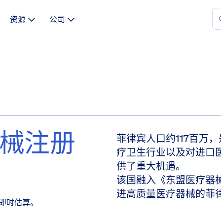
资源
公司
器械注册
菲律宾人口约117百万
疗卫生行业以及对进口
供了重大机遇。
该国融入《东盟医疗器
进高质量医疗器械的菲
取即时估算。