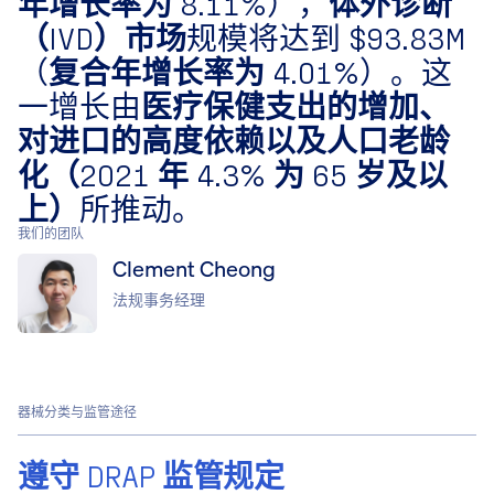
年增长率为 8.11%
​），​
体外诊断
（IVD）市场
​规模将达到 ​
$93.83M
（​
复合年增长率为 4.01%
​）。这
一增长由​
医疗保健支出的增加、
对进口的高度依赖以及人口老龄
化（2021 年 4.3% 为 65 岁及以
上）
​所推动。
我们的团队
Clement Cheong
法规事务经理
器械分类与监管途径
遵守 DRAP 监管规定