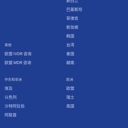
新西兰
巴基斯坦
菲律宾
新加坡
韩国
台湾
其他
欧盟 IVDR 咨询
泰国
欧盟 MDR 咨询
越南
中东和非洲
欧洲
埃及
欧盟
以色列
瑞士
沙特阿拉伯
英国
阿联酋