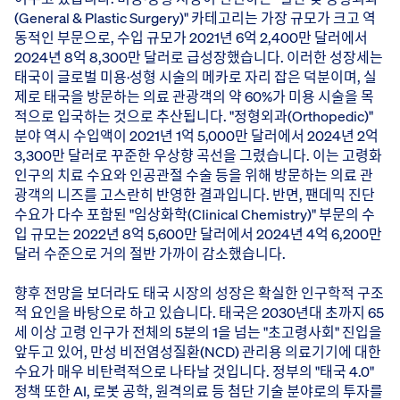
(General & Plastic Surgery)" 카테고리는 가장 규모가 크고 역
동적인 부문으로, 수입 규모가 2021년 6억 2,400만 달러에서
2024년 8억 8,300만 달러로 급성장했습니다. 이러한 성장세는
태국이 글로벌 미용·성형 시술의 메카로 자리 잡은 덕분이며, 실
제로 태국을 방문하는 의료 관광객의 약 60%가 미용 시술을 목
적으로 입국하는 것으로 추산됩니다. "정형외과(Orthopedic)"
분야 역시 수입액이 2021년 1억 5,000만 달러에서 2024년 2억
3,300만 달러로 꾸준한 우상향 곡선을 그렸습니다. 이는 고령화
인구의 치료 수요와 인공관절 수술 등을 위해 방문하는 의료 관
광객의 니즈를 고스란히 반영한 결과입니다. 반면, 팬데믹 진단
수요가 다수 포함된 "임상화학(Clinical Chemistry)" 부문의 수
입 규모는 2022년 8억 5,600만 달러에서 2024년 4억 6,200만
달러 수준으로 거의 절반 가까이 감소했습니다.
향후 전망을 보더라도 태국 시장의 성장은 확실한 인구학적 구조
적 요인을 바탕으로 하고 있습니다. 태국은 2030년대 초까지 65
세 이상 고령 인구가 전체의 5분의 1을 넘는 "초고령사회" 진입을
앞두고 있어, 만성 비전염성질환(NCD) 관리용 의료기기에 대한
수요가 매우 비탄력적으로 나타날 것입니다. 정부의 "태국 4.0"
정책 또한 AI, 로봇 공학, 원격의료 등 첨단 기술 분야로의 투자를