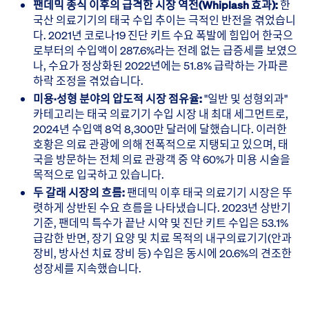
팬데믹 종식 이후의 급격한 시장 역전(Whiplash 효과):
한
국산 의료기기의 태국 수입 추이는 극적인 반전을 겪었습니
다. 2021년 코로나19 진단 키트 수요 폭발에 힘입어 한국으
로부터의 수입액이 287.6%라는 전례 없는 급증세를 보였으
나, 수요가 정상화된 2022년에는 51.8% 급락하는 가파른
하락 조정을 겪었습니다.
미용·성형 분야의 압도적 시장 점유율:
"일반 및 성형외과"
카테고리는 태국 의료기기 수입 시장 내 최대 세그먼트로,
2024년 수입액 8억 8,300만 달러에 달했습니다. 이러한
호황은 의료 관광에 의해 전폭적으로 지탱되고 있으며, 태
국을 방문하는 전체 의료 관광객 중 약 60%가 미용 시술을
목적으로 입국하고 있습니다.
두 갈래 시장의 흐름:
팬데믹 이후 태국 의료기기 시장은 뚜
렷하게 상반된 수요 흐름을 나타냈습니다. 2023년 상반기
기준, 팬데믹 특수가 끝난 시약 및 진단 키트 수입은 53.1%
급감한 반면, 장기 요양 및 치료 목적의 내구의료기기(안과
장비, 방사선 치료 장비 등) 수입은 동시에 20.6%의 견조한
성장세를 지속했습니다.