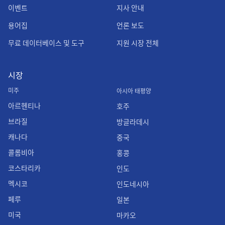
이벤트
지사 안내
용어집
언론 보도
무료 데이터베이스 및 도구
지원 시장 전체
시장
미주
아시아 태평양
아르헨티나
호주
브라질
방글라데시
캐나다
중국
콜롬비아
홍콩
코스타리카
인도
멕시코
인도네시아
페루
일본
미국
마카오