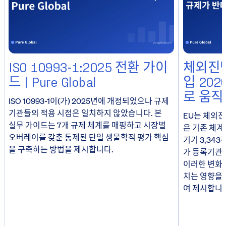
ISO 10993-1:2025 전환 가이
체외진단
드 | Pure Global
입 20
로 움직
ISO 10993-1이(가) 2025년에 개정되었으나 규제
기관들의 적용 시점은 일치하지 않았습니다. 본
EU는 체외
실무 가이드는 7개 규제 체계를 매핑하고 시장별
은 기존 체계
오버레이를 갖춘 통제된 단일 생물학적 평가 핵심
기기 3,343
을 구축하는 방법을 제시합니다.
가 등록기관
이러한 변화가
치는 영향을
여 제시합니다