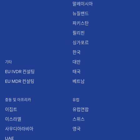
말레이시아
뉴질랜드
파키스탄
필리핀
싱가포르
한국
대만
기타
EU IVDR 컨설팅
태국
EU MDR 컨설팅
베트남
중동 및 아프리카
유럽
이집트
유럽연합
이스라엘
스위스
사우디아라비아
영국
UAE