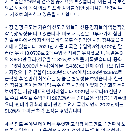
기 수입은 20.6%의 견조한 증가율을 보였습니다. 이는 태국 보건
의료 시장이 핵심 의료 인프라 강화를 위한 장기적인 전략적 투
자 기조로 회귀하고 있음을 시사합니다.
시장 경쟁 구도는 기존의 선도 기업들과 신흥 강자들의 역동적인
각축장 양상을 띠고 있습니다. 미국과 독일은 고부가가치 첨단
기술 분야에서의 지배력을 바탕으로 안정적인 시장 점유율을 지
켜내고 있습니다. 2024년 기준 미국은 수입액 5억 9,400만 달
러(점유율 18.07%)로 2대 수입국 지위를 유지했으며, 독일은 3
억 3,900만 달러(점유율 10.32%)로 3위를 기록했습니다. 중화
권은 6억 3,900만 달러(점유율 19.43%)로 전체 수입 규모 1위를
차지했으나, 점유율이 2022년 27.75%에서 2023년 18.55%로
급락한 후 완만히 회복하는 등 높은 변동성을 보였습니다. 한국
의 점유율 추이는 팬데믹 특수 이후 시장이 어떻게 정상화되는지
보여주는 가장 대표적인 사례입니다. 2021년 코로나19 진단 키
트 수요 폭발로 수입액이 287.6%라는 경이로운 성장률을 기록했
으나, 팬데믹 완화와 함께 관련 수요가 급감하면서 2022년에는
51.8%의 가파른 하락 조정을 겪었습니다.
세부 진료 분야별 데이터는 뚜렷한 고성장 세그먼트를 명확히 보
여주고 있습니다. 미용·성형 시장이 견인하는 "일반 및 성형외과