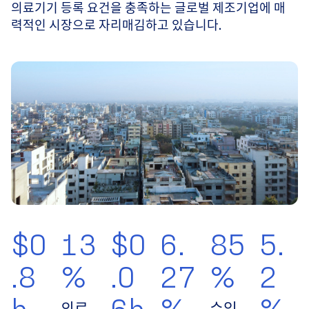
의료기기 등록 요건을 충족하는 글로벌 제조기업에 매
력적인 시장으로 자리매김하고 있습니다.
$0
13
$0
6.
85
5.
.8
%
.0
27
%
2
b
6b
%
%
의료
수입