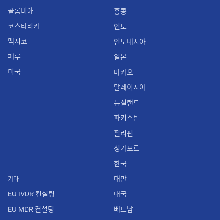
콜롬비아
홍콩
코스타리카
인도
멕시코
인도네시아
페루
일본
미국
마카오
말레이시아
뉴질랜드
파키스탄
필리핀
싱가포르
한국
대만
기타
EU IVDR 컨설팅
태국
EU MDR 컨설팅
베트남