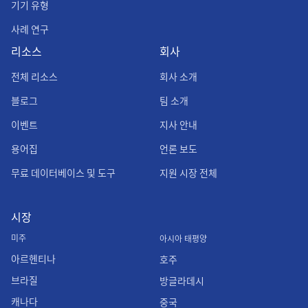
기기 유형
사례 연구
리소스
회사
전체 리소스
회사 소개
블로그
팀 소개
이벤트
지사 안내
용어집
언론 보도
무료 데이터베이스 및 도구
지원 시장 전체
시장
미주
아시아 태평양
아르헨티나
호주
브라질
방글라데시
캐나다
중국