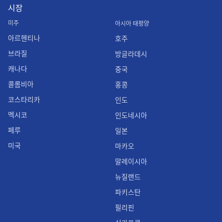
시장
미주
아시아 태평양
아르헨티나
호주
브라질
방글라데시
캐나다
중국
콜롬비아
홍콩
코스타리카
인도
멕시코
인도네시아
페루
일본
미국
마카오
말레이시아
뉴질랜드
파키스탄
필리핀