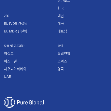
싱가포르
한국
대만
기타
EU IVDR 컨설팅
태국
EU MDR 컨설팅
베트남
중동 및 아프리카
유럽
이집트
유럽연합
이스라엘
스위스
사우디아라비아
영국
UAE