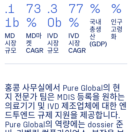
.1
73
.3
77
%
%
1b
%
0b
%
국내
인구
총생
고령
MD
MD마
IVD
IVD
산
화
시장
켓
시장
시장
(GDP)
규모
CAGR
규모
CAGR
홍콩 사무실에서 Pure Global의 현
지 전문가 팀은 MDIS 등록을 원하는
의료기기 및 IVD 제조업체에 대한 엔
드투엔드 규제 지원을 제공합니다.
Pure Global의 역량에는 dossier 준