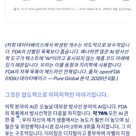
전체 FDA 510(k) 허가 중 AI/ML 
AI는 2019년 허가 약 700건 중 1건(0.14%)에서 2025년 
(저희 데이터베이스에서 파생된 개수는 의도적으로 보수적입니
전체 FDA 510(k) 허가 중 AI/M
다. FDA의 선별된 목록보다 좁습니다. 왜냐하면 많은 AI 방사선
전체 510(k) 중 
학 도구가 텍스트에 "AI"이라고 표시되지 않는 제품 코드 아래에
2019
0.14%
있기 때문입니다. 우리는 이를 동향과 지리학에 사용합니다.
FDA의 자체 목록이 헤드라인 전체입니다. 출처: openFDA
2020
0.72%
510(k) 데이터베이스 — Pure Global 분석, 2026년 6월.)
2021
1.12%
2022
1.12%
그것은 압도적으로 이미지적인 이야기입니다.
2023
1.91%
2024
2.52%
의학 분야의 AI은 오늘날 대부분 방사선 분야의 AI입니다. FDA
2025
3.57%
의 목록에서 방사선학은 다음을 차지합니다.
약 76%
모든 AI 권
출처: 미국 FDA openFDA 510(k) 데이터베이스 — Pure Global 분석, 
16
한 중
; 우리 자신의 제거 샘플에서는 농도가 훨씬 더 높으며 심
혈관 및 위장병학(내시경 검사)이 2위와 3위를 차지합니다. 그 이
유는 구조적입니다. 이미징은 디지털이고 풍부하며 라벨이 지정