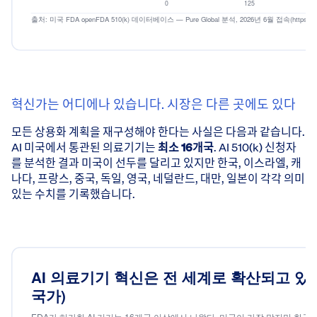
AI 의료기기가 집중되
영상의학이 식별된 AI 기기 허가 420건 중 383건(91%
혁신가는 어디에나 있습니다. 시장은 다른 곳에도 있다
FDA AI/ML 
모든 상용화 계획을 재구성해야 한다는 사실은 다음과 같습니다.
AI 미국에서 통관된 의료기기는
최소 16개국
. AI 510(k) 신청자
영상의학
를 분석한 결과 미국이 선두를 달리고 있지만 한국, 이스라엘, 캐
위장관·비뇨기
나다, 프랑스, 중국, 독일, 영국, 네덜란드, 대만, 일본이 각각 의미
심혈관
있는 수치를 기록했습니다.
안과
병리
출처: 미국 FDA openFDA 510(k) 데이터베이스 — Pure Global 분석, 