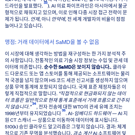
33
드라인을 발표했다.
). AI 의료 파이프라인은 아시아에서 불균
형적으로 채워지고 있으며, 이로 인해 다중 시장 접근 전략이 문
제가 됩니다.
언제
, 아니
만약에
, 전 세계 개발자의 비율이 점점
늘어나고 있습니다.
맹점: 거래 데이터에서 SaMD을 볼 수 없음
이 시장에 대해 생각하는 방법을 재구성하는 한 가지 분석적 주
의 사항입니다. 전통적인 의료 기술 시장 정보는 수입 및 관세 데
이터에 의존합니다.
순수한 SaMD은 보이지 않습니다.
. 클라우
드 다운로드 또는 앱 스토어를 통해 제공되는 소프트웨어는 물리
적 국경을 넘지 않으며 HS 코드 세관 신고서를 생성하지 않으며
상품 무역 통계에 포함되지 않습니다. 국제 표준 제정자들은 이
렇게 직접적으로 말합니다.
"직접적으로 현금화되지 않는 데이
터 흐름은 일반적으로 현재 통계 표준에서 거래 흐름으로 간주되
34
지 않습니다."
, 전자 전송에 대한 WTO의 관세 유예 조치는
35
1998년부터 유지되었습니다
. AI-
임베디드 하드웨어
— AI 지
원 CT 스캐너 — 상품으로 이동하여 데이터에 표시됩니다.
510(k) 승인 클라우드 알고리즘은 그렇지 않습니다. 결과: 체계
적으로 기존 무역을 분석했습니다.
과소 계산
AI 소프트웨어 및