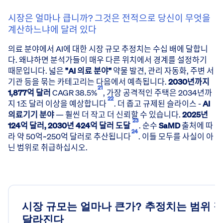
2024
260
2025
295
시장은 얼마나 큽니까? 그것은 전적으로 당신이 무엇을
미국 2023~2025년 수치는 제3자 FDA 목록 추적 서비스(Innoliti
계산하느냐에 달려 있다
의료 분야에서 AI에 대한 시장 규모 추정치는 수십 배에 달합니
출처: 미국 FDA 목록 및 openFDA(Pure Global 분석), MFDS 2025 
다. 왜냐하면 분석가들이 매우 다른 위치에서 경계를 설정하기
때문입니다. 넓은
"AI 의료 분야"
약물 발견, 관리 자동화, 주변 서
기관 등을 묶는 카테고리는 다음에서 예측됩니다.
2030년까지
21
1,877억 달러
CAGR 38.5%
, 가장 공격적인 주택은 2034년까
22
지 1조 달러 이상을 예상합니다
. 더 좁고 규제된 슬라이스 -
AI
의료기기 분야
— 훨씬 더 작고 더 신뢰할 수 있습니다.
2025년
23
124억 달러, 2030년 424억 달러 도달
. 순수
SaMD
출처에 따
24
라 약 50억~250억 달러로 추산됩니다
. 이들 모두를 사실이 아
닌 범위로 취급하십시오.