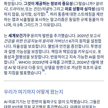
확장됩니다.
그것이 제공하는 정보의 중요성
(그렇습니까?
알리
다
,
드라이브
, 또는
진단/치료
?) 그리고
의료 상황의 심각성
(심각
8
하지 않음, 심각함, 심각함)
. 허리 통증에 대한 스트레칭을 제안
하는 앱과 뇌출혈을 표시하는 알고리즘은 동일한 규제 동물이 아
니며, 이 2축 그리드가 그 이유입니다.
는
세계보건기구
윤리적 발판을 추가했습니다. 2021년 보고서
건강을 위한 인공지능의 윤리와 거버넌스
6가지 원칙을 설정합
니다. 자율성을 보호합니다. 웰빙과 안전을 증진합니다. 투명성
과 설명 가능성을 보장합니다. 책임과 책임감을 키우십시오. 포
용성과 형평성을 보장합니다. 반응적이고 지속 가능한 AI을 장려
9
합니다
. WHO는 2023년에 규제를 고려했고, 2024년 1월에 생
성 AI 및 대규모 다중 모드 모델을 정면으로 겨냥한 최초의 글로
10
벌 지침을 발표했습니다
.
우리가 여기까지 어떻게 왔는지
AI 의료기기는 단 한번의 돌파구도 없이 도착했습니다. 그들은
대략 10년에 걸쳐 국가별로 증가했습니다. 아래의 이정표는