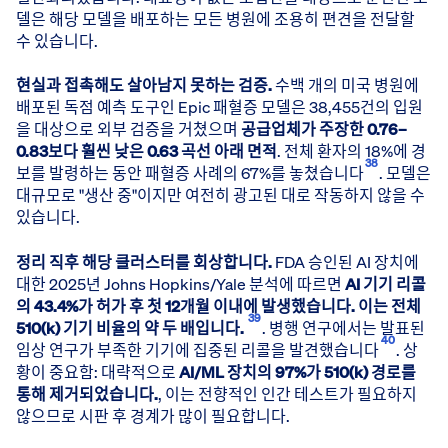
델은 해당 모델을 배포하는 모든 병원에 조용히 편견을 전달할
수 있습니다.
현실과 접촉해도 살아남지 못하는 검증.
수백 개의 미국 병원에
배포된 독점 예측 도구인 Epic 패혈증 모델은 38,455건의 입원
을 대상으로 외부 검증을 거쳤으며
공급업체가 주장한 0.76–
0.83보다 훨씬 낮은 0.63 곡선 아래 면적
. 전체 환자의 18%에 경
38
보를 발령하는 동안 패혈증 사례의 67%를 놓쳤습니다
. 모델은
대규모로 "생산 중"이지만 여전히 광고된 대로 작동하지 않을 수
있습니다.
정리 직후 해당 클러스터를 회상합니다.
FDA 승인된 AI 장치에
대한 2025년 Johns Hopkins/Yale 분석에 따르면
AI 기기 리콜
의 43.4%가 허가 후 첫 12개월 이내에 발생했습니다. 이는 전체
39
510(k) 기기 비율의 약 두 배입니다.
. 병행 연구에서는 발표된
40
임상 연구가 부족한 기기에 집중된 리콜을 발견했습니다
. 상
황이 중요함: 대략적으로
AI/ML 장치의 97%가 510(k) 경로를
통해 제거되었습니다.
, 이는 전향적인 인간 테스트가 필요하지
않으므로 시판 후 경계가 많이 필요합니다.