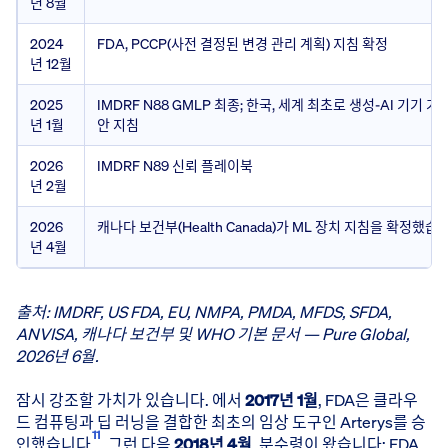
년 8월
2024
FDA, PCCP(사전 결정된 변경 관리 계획) 지침 확정
년 12월
2025
IMDRF N88 GMLP 최종; 한국, 세계 최초로 생성-AI 기기 
년 1월
안 지침
2026
IMDRF N89 신뢰 플레이북
년 2월
2026
캐나다 보건부(Health Canada)가 ML 장치 지침을 확정했습
년 4월
출처: IMDRF, US FDA, EU, NMPA, PMDA, MFDS, SFDA,
ANVISA, 캐나다 보건부 및 WHO 기본 문서 — Pure Global,
2026년 6월.
잠시 강조할 가치가 있습니다. 에서
2017년 1월
, FDA은 클라우
드 컴퓨팅과 딥 러닝을 결합한 최초의 임상 도구인 Arterys를 승
11
인했습니다
. 그런 다음
2018년 4월
, 분수령이 왔습니다: FDA