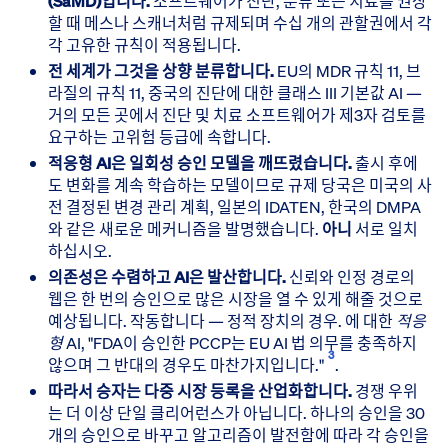
(SaMD)입니다.
소프트웨어가 진단, 분류 또는 치료를 권장
할 때 메스나 스캐너처럼 규제되며 수십 개의 관할권에서 각
각 고유한 규칙이 적용됩니다.
전 세계가 그것을 상향 분류합니다.
EU의 MDR 규칙 11, 브
라질의 규칙 11, 중국의 진단에 대한 클래스 III 기본값 AI —
거의 모든 곳에서 진단 및 치료 소프트웨어가 제3자 검토를
요구하는 고위험 등급에 속합니다.
적응형 AI은 일회성 승인 모델을 깨뜨렸습니다.
출시 후에
도 변화를 계속 학습하는 모델이므로 규제 당국은 미국의 사
전 결정된 변경 관리 계획, 일본의 IDATEN, 한국의 DMPA
와 같은 새로운 메커니즘을 발명했습니다.
아니
서로 일치
하십시오.
의존성은 수렴하고 AI은 발산합니다.
신뢰와 인정 경로의
웹은 한 번의 승인으로 많은 시장을 열 수 있게 해줄 것으로
예상됩니다. 작동합니다 — 정적 장치의 경우. 에 대한
적응
형
AI, "FDA이 승인한 PCCP는 EU AI 법 의무를 충족하지
3
않으며 그 반대의 경우도 마찬가지입니다."
.
따라서 승자는 다중 시장 등록을 산업화합니다.
경쟁 우위
는 더 이상 단일 클리어런스가 아닙니다. 하나의 승인을 30
개의 승인으로 바꾸고 알고리즘이 발전함에 따라 각 승인을