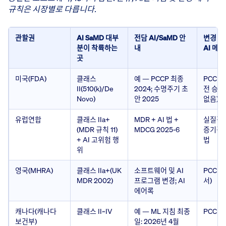
규칙은 시장별로 다릅니다.
관할권
AI SaMD 대부
전담 AI/SaMD 안
변경 제
분이 착륙하는
내
AI 메
곳
미국(FDA)
클래스
예 — PCCP 최종
PCCP
II(510(k)/De
2024; 수명주기 초
전 승인
Novo)
안 2025
없음)
유럽연합
클래스 IIa+
MDR + AI 법 +
실질적인
(MDR 규칙 11)
MDCG 2025-6
증기관 
+ AI 고위험 행
법
위
영국(MHRA)
클래스 IIa+(UK
소프트웨어 및 AI
PCCP
MDR 2002)
프로그램 변경; AI
서)
에어록
캐나다(캐나다
클래스 II~IV
예 — ML 지침 최종
PCCP
보건부)
일: 2026년 4월