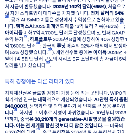
십억 달러(현재
처 자금이 반등했습니다.
2025년 142억 달러(+35%)
, 처음으로
현재(2
AI 지원 스타트업이 대다수를 차지했습니다.
전체 달러의 54%
25
의료 AI(광의)
. 공개 AI-SaMD 이름은 성장에서 수익성으로 변화하고 있습
26
니다.
템퍼스AI
AI 의료기기
2025 회계연도 매출 13억 달러 기록(+83%)
;
아이리듬
미화 7억 4,700만 달러를 달성했으며 첫 번째 GAAP
SaMD
27
수익 분기
;
하트플로우
2025년 8월에 상장하여 40% 성장한 1
의료 AI는 2030년 전망(Grand View, CAGR 38.5%), AI 의료기기는 
28
억 7,600만 달러
; 한국의
루닛
매출의 92%가 해외에서 발생하
29
며 53% 성장했습니다.
). 개인선수들 중에는
아이독
2026년 4
출처: Grand View Research, MarketsandMarkets, Mordor I
월에 1억 5천만 달러 규모의 시리즈 E를 조달하여 총 자금이 5억
30
달러를 넘어섰습니다
.
특허 경쟁에는 다른 리더가 있다
지적재산권은 글로벌 경쟁이 가장 눈에 띄는 곳입니다. WIPO의
획기적인 연구는 대략적으로 계산되었습니다.
AI 관련 특허 출원
340,000건
, 생명과학 및 의학 분야가 세 번째로 큰 응용 분야입
31
니다
. 하지만 그 이후로 지형이 바뀌었습니다. 10년부터 2023
년까지,
중국은 38,210개의 generative-AI 발명품을 출원했습
니다. 이는 전 세계를 합친 것보다 더 많은 것입니다.
— 미국의
32
6,276건에 대해
. 중국 특허청은 2024년 말 AI 특허심사 가이