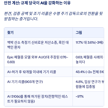
안전 계산: 규제 당국이 AI을 강화하는 이유
편견, 검증 공백 및 조기 리콜은 수명 주기 감독으로의 전환을 뒷
받침하는 증거입니다.
찾기
그림
맥박 산소 측정기 신비로운 저산소증, 흑인 대
11.7% 대 3.6%(~3배)
백인 환자
Epic 패혈증 모델 외부 AUC(대 주장된 0.76–
0.63; 패혈증 사례의 6
0.83)
놓치다
AI-허가 후 12개월 이내에 기기 리콜
43.4% (~2x 전체 510(k)
AI 기기 리콜(903개 연구)
4.8%, 임상 연구가 부
람들에 집중됨
AI 510(k)를 통해 허가된 장치(전향적인 테스
~97%
트가 필요하지 않음)