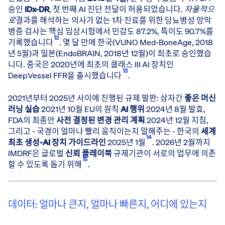
승인
IDx-DR
, 첫 번째 AI 진단 전달이 허용되었습니다.
자율적으
로
결과를 해석하는 의사가 없는 1차 진료를 위한 당뇨병성 망막
병증 검사는 핵심 임상시험에서 민감도 87.2%, 특이도 90.7%를
12
기록했습니다
. 몇 달 만에 한국(VUNO Med-BoneAge, 2018
년 5월)과 일본(EndoBRAIN, 2018년 12월)이 최초로 승인했습
니다. 중국은 2020년에 최초의 클래스 III AI 장치인
13
DeepVessel FFR을 출시했습니다
.
2021년부터 2025년 사이에 진행된 규제 발판: 삼자간
좋은 머신
러닝 실습
2021년 10월 EU의 원칙
AI 행위
2024년 8월 발효,
FDA의 최종안
사전 결정된 변경 관리 계획
2024년 12월 지침,
그리고 - 국경이 얼마나 빨리 움직이는지 말해주는 - 한국의
세계
14
최초 생성-AI 장치 가이드라인
2025년 1월
. 2026년 2월까지
IMDRF은 글로벌
신뢰 플레이북
규제기관이 서로의 업무에 의존
15
할 수 있도록 돕기 위해
.
데이터: 얼마나 큰지, 얼마나 빠른지, 어디에 있는지