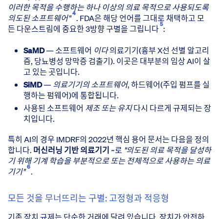
이러한 목적을 수행하는 하나 이상의 의료 목적으로 사용되도록
4
의도된 소프트웨어"
. FDA은 해당 언어를 그대로 채택하고 모
5
든 다운스트림에 중요한 3방향 구별을 그립니다
:
SaMD
— 소프트웨어
이다
의료기기(흉부 X선 선별 알고리
즘, 당뇨병성 망막증 검출기). 이곳은 대부분의 임상 AI이 살
고 있는 곳입니다.
SiMD
—
의료기기의 소프트웨어
, 하드웨어(주입 펌프를 실
행하는 펌웨어)에 통합됩니다.
사용된 소프트웨어
제조 또는 유지
다시 다르게 규제되는 장
치입니다.
특히 AI의 경우 IMDRF의 2022년 핵심 용어 문서는 다음을 정의
합니다.
머신러닝 기반 의료기기
~로
"의도된 의료 목적을 달성하
기 위해 기계 학습을 부분적으로 또는 전체적으로 사용하는 의료
6
기기"
.
모든 것을 무너뜨리는 구별: 고정형과 적응형
기존 장치 규제는 단순한 거래에 달려 있습니다. 장치가 안전하