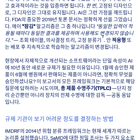
고 효과적이라는 것을 입증하면 됩니다.
한 번
, 고정된 디자인으
로, 그 디자인은 그대로 유지됩니다. AI은 그런 가정을 깨뜨립니
다. FDA의 중요한 2019년 토론 문서는 정확하게 선을 그었습니
다. 에이
"잠김"
알고리즘은 그 중 하나입니다
"동일한 입력이 적
용될 때마다 동일한 결과를 제공하며 사용해도 변경되지 않습니
7
다."
— 조회 테이블, 의사결정 트리, 고정 분류기
. 안
적응형
또
는 배포 후 지속적으로 학습하는 알고리즘이 변경됩니다.
현장에서 자체적으로 개선되는 소프트웨어라는 단일 속성이 AI
에 10년 동안 새로운 규제가 필요한 이유입니다. 1월에 승인한 제
품이 6월에 병원에서 판매되는 제품이 아니라면, 정확히 무엇을
승인하셨나요? 이 보고서의 모든 프레임워크는 기본적으로 해당
질문에 답하려는 시도이며,
총 제품 수명주기(TPLC)
—단지 정
리 순간뿐만 아니라 장치의 전체 수명에 대한 감독 —공동 응답
입니다.
규제 기관이 보기 어려운 정도를 결정하는 방법
IMDRF의 2014년 위험 분류 프레임워크는 현재 세계가 따르는
논리를 설정했습니다. SaMD에 대한 정밀 조사는 두 가지 요소로