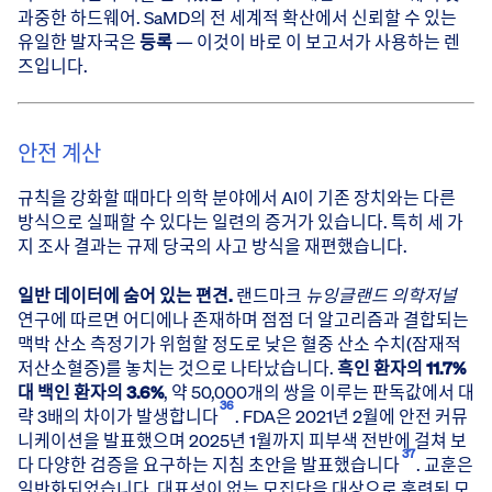
과중한 하드웨어. SaMD의 전 세계적 확산에서 신뢰할 수 있는
유일한 발자국은
등록
— 이것이 바로 이 보고서가 사용하는 렌
즈입니다.
안전 계산
규칙을 강화할 때마다 의학 분야에서 AI이 기존 장치와는 다른
방식으로 실패할 수 있다는 일련의 증거가 있습니다. 특히 세 가
지 조사 결과는 규제 당국의 사고 방식을 재편했습니다.
일반 데이터에 숨어 있는 편견.
랜드마크
뉴잉글랜드 의학저널
연구에 따르면 어디에나 존재하며 점점 더 알고리즘과 결합되는
맥박 산소 측정기가 위험할 정도로 낮은 혈중 산소 수치(잠재적
저산소혈증)를 놓치는 것으로 나타났습니다.
흑인 환자의 11.7%
대 백인 환자의 3.6%
, 약 50,000개의 쌍을 이루는 판독값에서 대
36
략 3배의 차이가 발생합니다
. FDA은 2021년 2월에 안전 커뮤
니케이션을 발표했으며 2025년 1월까지 피부색 전반에 걸쳐 보
37
다 다양한 검증을 요구하는 지침 초안을 발표했습니다
. 교훈은
일반화되었습니다. 대표성이 없는 모집단을 대상으로 훈련된 모