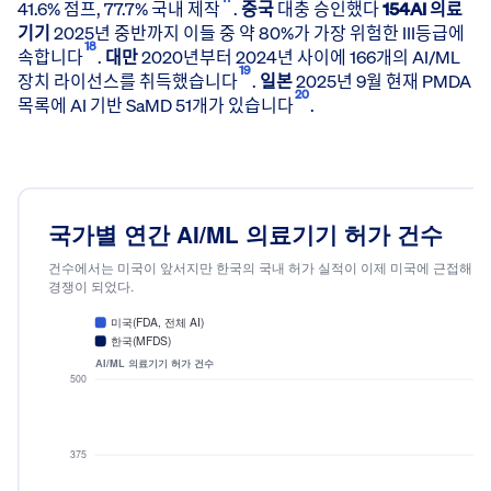
41.6% 점프, 77.7% 국내 제작
.
중국
대충 승인했다
154AI 의료
미국
기기
2025년 중반까지 이들 중 약 80%가 가장 위험한 III등급에
18
속합니다
.
대만
2020년부터 2024년 사이에 166개의 AI/ML
한국
19
장치 라이선스를 취득했습니다
.
일본
2025년 9월 현재 PMDA
이스라엘
20
목록에 AI 기반 SaMD 51개가 있습니다
.
캐나다
프랑스
중국
독일
영국
네덜란드
대만
일본
아일랜드
핀란드
포르투갈
벨기에
인도
불가리아