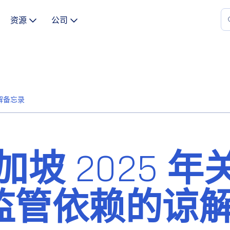
资源
公司
解备忘录
坡 2025 年
监管依赖的谅