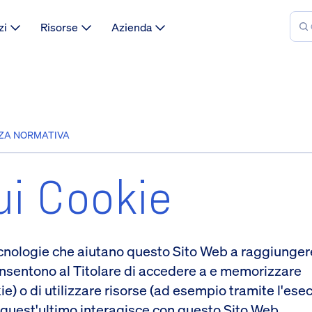
zi
Risorse
Azienda
NZA NORMATIVA
ui Cookie
cnologie che aiutano questo Sito Web a raggiunger
 consentono al Titolare di accedere a e memorizzare
) o di utilizzare risorse (ad esempio tramite l'ese
e quest'ultimo interagisce con questo Sito Web.