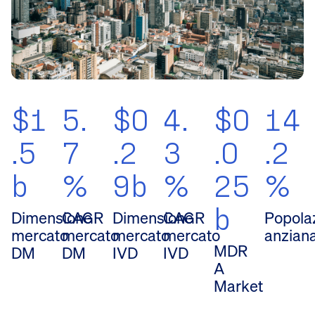
$1
5.
$0
4.
$0
14
.5
7
.2
3
.0
.2
b
%
9b
%
25
%
b
Dimensione
CAGR
Dimensione
CAGR
Popola
mercato
mercato
mercato
mercato
anzian
MDR
DM
DM
IVD
IVD
A
Market