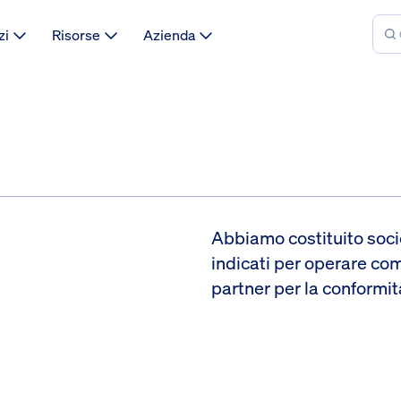
zi
Risorse
Azienda
Abbiamo costituito socie
indicati per operare co
partner per la conformi