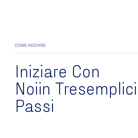
COME INIZIARE
Iniziare Con
Noi
In Tre
Semplici
Passi