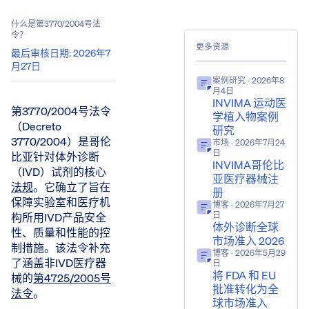
什么是第3770/2004号法
令？
更多资源
最后审核日期
:
2026年7
月27日
案例研究
· 2026年8
月4日
INVIMA 运动医
第3770/2004号法令
学植入物案例
（Decreto
研究
3770/2004）是哥伦
市场
· 2026年7月24
日
比亚针对体外诊断
INVIMA哥伦比
（IVD）试剂的核心
亚医疗器械注
法规
。它确立了旨在
册
保障实验室和医疗机
博客
· 2026年7月27
构所用IVD产品安全
日
体外诊断全球
性、质量和性能的控
市场准入 2026
制措施。该法令补充
博客
· 2026年5月29
了涵盖非IVD医疗器
日
将 FDA 和 EU
械的
第4725/2005号
批准转化为全
法令
。
球市场准入