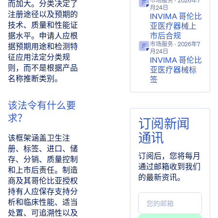
市场服务
· 2026年7
而加大。分类决定了
月24日
注册途径以及预期的
INVIMA 哥伦比
技术、质量和性能证
亚医疗器械上
市后合规
据水平。申请人应根
市场服务
· 2026年7
据预期用途和检测特
月24日
征应用法定分类规
INVIMA 哥伦比
则，而不是根据产品
亚医疗器械标
名称推断类别。
签
该法令有什么要
求？
订阅新闻
通讯
该框架涵盖卫生注
册、标签、进口、储
订阅后，您将每月
存、分销、质量控制
通过邮箱收到我们
和上市后责任。制造
的最新资讯。
商及其哥伦比亚授权
持有人应保存支持分
析和临床性能、适当
处置、可追溯性以及