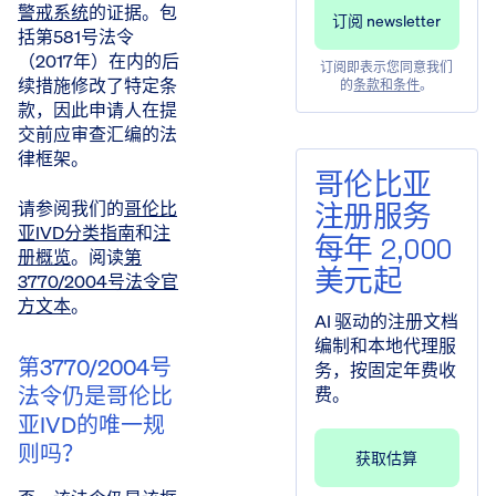
警戒系统
的证据。包
括第581号法令
（2017年）在内的后
订阅即表示您同意我们
续措施修改了特定条
的
条款和条件
。
款，因此申请人在提
交前应审查汇编的法
律框架。
哥伦比亚
请参阅我们的
哥伦比
注册服务
亚IVD分类指南
和
注
每年 2,000
册概览
。阅读
第
美元起
3770/2004号法令官
方文本
。
AI 驱动的注册文档
编制和本地代理服
第3770/2004号
务，按固定年费收
法令仍是哥伦比
费。
亚IVD的唯一规
则吗？
获取估算