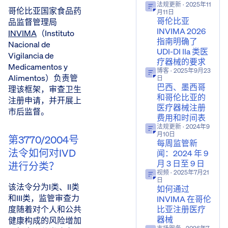
法规更新
· 2025年11
哥伦比亚国家食品药
月11日
哥伦比亚
品监督管理局
INVIMA 2026
INVIMA
（Instituto
指南明确了
Nacional de
UDI-DI IIa 类医
Vigilancia de
疗器械的要求
Medicamentos y
博客
· 2025年9月23
Alimentos）负责管
日
巴西、墨西哥
理该框架，审查卫生
和哥伦比亚的
注册申请，并开展上
医疗器械注册
市后监督。
费用和时间表
法规更新
· 2024年9
月10日
第3770/2004号
每周监管新
法令如何对IVD
闻：2024 年 9
月 3 日至 9 日
进行分类？
视频
· 2025年7月21
日
该法令分为I类、II类
如何通过
和III类，监管审查力
INVIMA 在哥伦
比亚注册医疗
度随着对个人和公共
器械
健康构成的风险增加