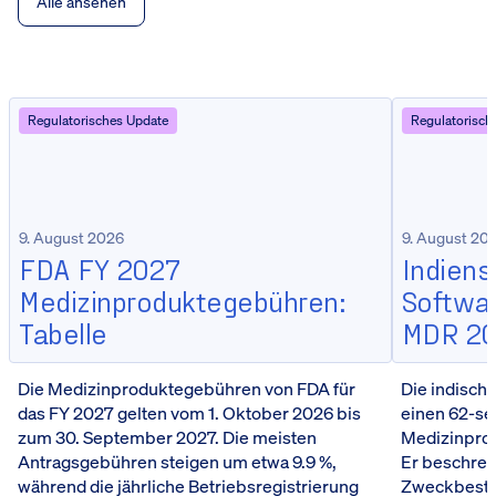
Alle ansehen
Regulatorisches Update
Regulatorisch
9. August 2026
9. August 20
FDA FY 2027
Indien
Medizinproduktegebühren:
Softwar
Tabelle
MDR 2
Die Medizinproduktegebühren von FDA für
Die indisc
das FY 2027 gelten vom 1. Oktober 2026 bis
einen 62-sei
zum 30. September 2027. Die meisten
Medizinpro
Antragsgebühren steigen um etwa 9.9 %,
Er beschreib
während die jährliche Betriebsregistrierung
Zweckbesti