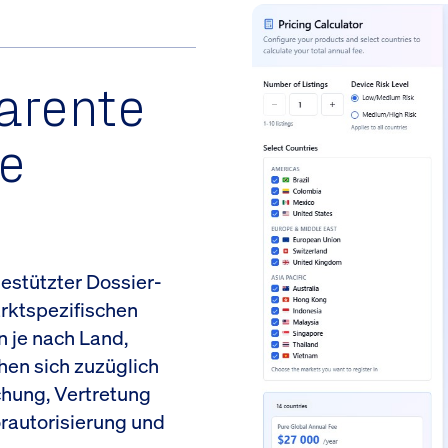
arente
le
estützter Dossier-
arktspezifischen
n je nach Land,
hen sich zuzüglich
chung, Vertretung
orautorisierung und