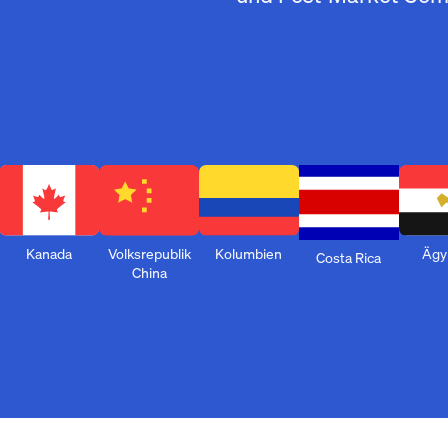
Kanada
Volksrepublik
Kolumbien
Ägy
Costa Rica
China