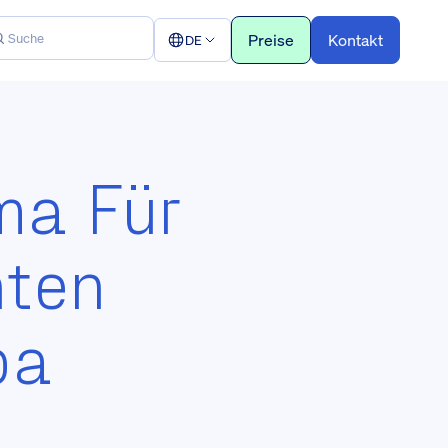
Preise
Kontakt
DE
ma Für
nten
pa