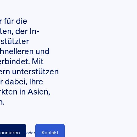
 für die
en, der In-
stützter
hnelleren und
rbindet. Mit
ern unterstützen
r dabei, Ihre
kten in Asien,
n.
Kontakt
oder