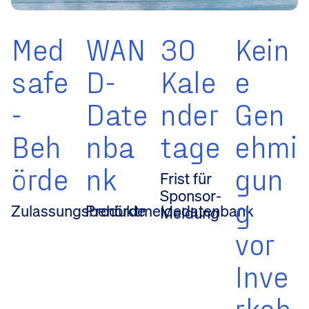
Med
WAN
30
Kein
safe
D-
Kale
e
-
Date
nder
Gen
Beh
nba
tage
ehmi
örde
nk
gun
Frist für
Sponsor-
g
Zulassungsbehörde
Produktmeldedatenbank
Meldung
vor
Inve
rkeh