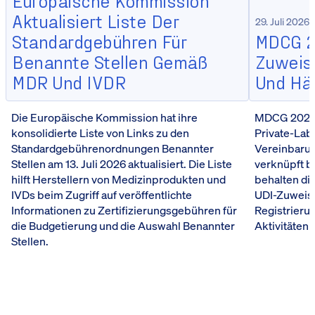
Aktualisiert Liste Der
29. Juli 2026
Standardgebühren Für
MDCG 20
Benannte Stellen Gemäß
Zuweisu
MDR Und IVDR
Und Hä
Die Europäische Kommission hat ihre
MDCG 2026-5
konsolidierte Liste von Links zu den
Private-Lab
Standardgebührenordnungen Benannter
Vereinbarun
Stellen am 13. Juli 2026 aktualisiert. Die Liste
verknüpft b
hilft Herstellern von Medizinprodukten und
behalten die
IVDs beim Zugriff auf veröffentlichte
UDI-Zuweis
Informationen zu Zertifizierungsgebühren für
Registrieru
die Budgetierung und die Auswahl Benannter
Aktivitäten 
Stellen.