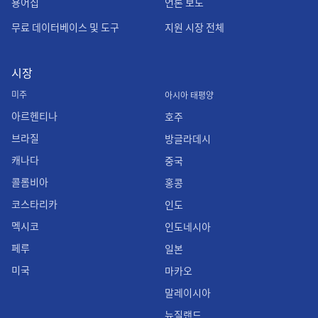
용어집
언론 보도
무료 데이터베이스 및 도구
지원 시장 전체
시장
미주
아시아 태평양
아르헨티나
호주
브라질
방글라데시
캐나다
중국
콜롬비아
홍콩
코스타리카
인도
멕시코
인도네시아
페루
일본
미국
마카오
말레이시아
뉴질랜드