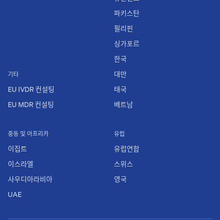
파키스탄
필리핀
싱가포르
한국
대만
기타
EU IVDR 컨설팅
태국
EU MDR 컨설팅
베트남
중동 및 아프리카
유럽
이집트
유럽연합
이스라엘
스위스
사우디아라비아
영국
UAE