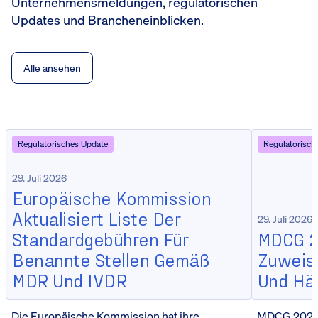
Unternehmensmeldungen, regulatorischen
Updates und Brancheneinblicken.
Alle ansehen
Regulatorisches Update
Regulatorisch
29. Juli 2026
Europäische Kommission
Aktualisiert Liste Der
29. Juli 2026
Standardgebühren Für
MDCG 20
Benannte Stellen Gemäß
Zuweisu
MDR Und IVDR
Und Hä
Die Europäische Kommission hat ihre
MDCG 2026-5