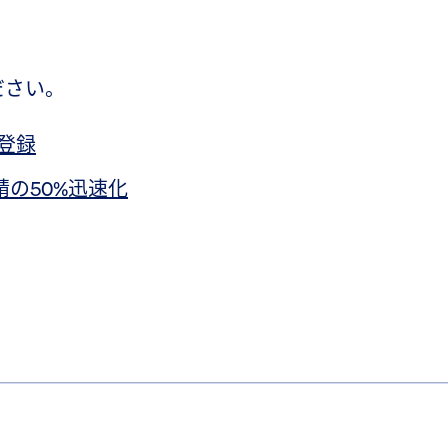
ださい。
器登録
請の50%迅速化