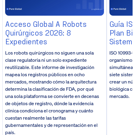
Acceso Global A Robots
Guía IS
Quirúrgicos 2026: 8
Plan Bi
Expedientes
Sistema
Los robots quirúrgicos no siguen una sola
ISO 10993-1
clase regulatoria ni un solo expediente
organismos
reutilizable. Este informe de investigación
simultáneam
mapea los registros públicos en ocho
siete siste
mercados, mostrando cómo la arquitectura
crear un nú
determina la clasificación de FDA, por qué
biológica c
una sola plataforma se convierte en decenas
mercado.
de objetos de registro, dónde la evidencia
clínica condiciona el cronograma y cuánto
cuestan realmente las tarifas
gubernamentales y de representación en el
país.