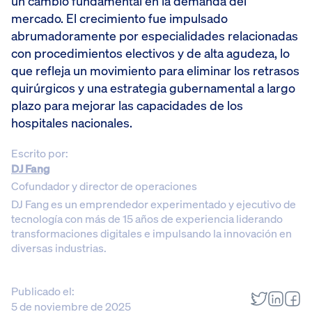
un cambio fundamental en la demanda del
mercado. El crecimiento fue impulsado
abrumadoramente por especialidades relacionadas
con procedimientos electivos y de alta agudeza, lo
que refleja un movimiento para eliminar los retrasos
quirúrgicos y una estrategia gubernamental a largo
plazo para mejorar las capacidades de los
hospitales nacionales.
Escrito por:
DJ Fang
Cofundador y director de operaciones
DJ Fang es un emprendedor experimentado y ejecutivo de
tecnología con más de 15 años de experiencia liderando
transformaciones digitales e impulsando la innovación en
diversas industrias.
Publicado el:
5 de noviembre de 2025