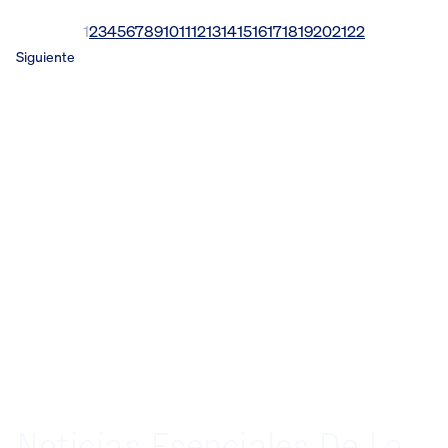
1
2
3
4
5
6
7
8
9
10
11
12
13
14
15
16
17
18
19
20
21
22
Siguiente
Noticias Esenciales De La