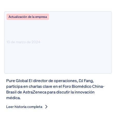
Actualización de la empresa
10 de marzo de 2024
Pure Global El director de
operaciones se une al panel de
élite: Foro biológico China-Brasil
Pure Global El director de operaciones, DJ Fang,
participa en charlas clave en el Foro Biomédico China-
Brasil de AstraZeneca para discutir la innovación
médica.
Leer historia completa