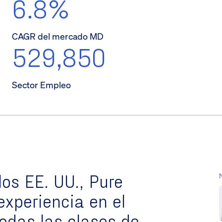
6.8%
CAGR del mercado MD
529,850
Sector Empleo
los EE. UU., Pure
experiencia en el
odas las clases de