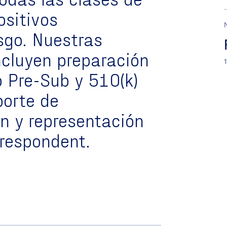
ositivos
esgo. Nuestras
ncluyen preparación
 Pre-Sub y 510(k)
porte de
n y representación
rrespondent.