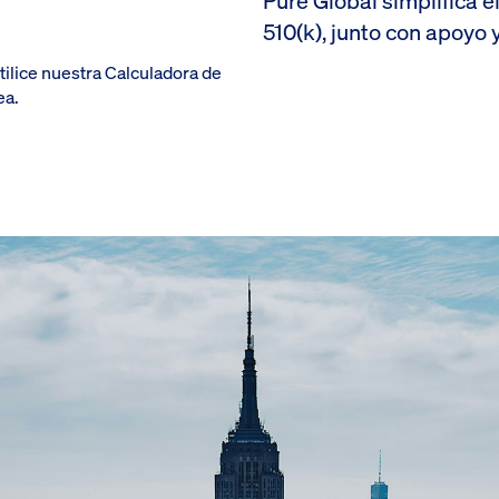
Pure Global simplifica 
510(k), junto con apoyo y
ilice nuestra Calculadora de
ea.