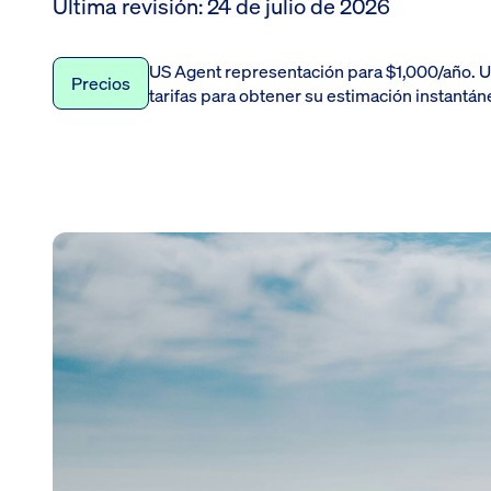
Última revisión
:
24 de julio de 2026
US Agent representación para $1,000/año. Ut
Precios
tarifas para obtener su estimación instantán