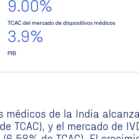
9.00%
TCAC del mercado de dispositivos médicos
3.9%
PIB
s médicos de la India
alcanza
de TCAC
), y el
mercado de IV
0
(
6.58% de TCAC
). El crecim