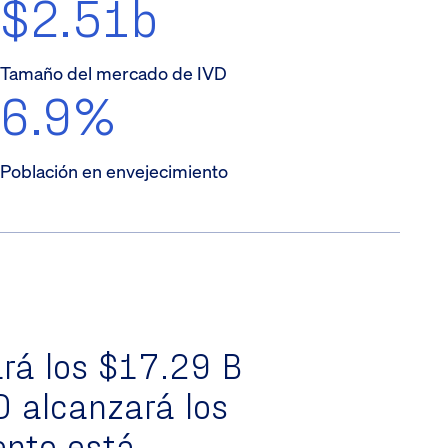
$2.51b
Tamaño del mercado de IVD
6.9%
Población en envejecimiento
rá los
$17.29 B
D
alcanzará los
iento está