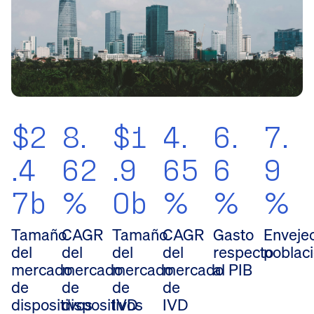
$2
8.
$1
4.
6.
7.
.4
62
.9
65
6
9
7b
%
0b
%
%
%
Tamaño
CAGR
Tamaño
CAGR
Gasto
Enveje
del
del
del
del
respecto
poblaci
mercado
mercado
mercado
mercado
al PIB
de
de
de
de
dispositivos
dispositivos
IVD
IVD