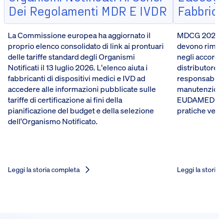
Dei Regolamenti MDR E IVDR
Fabbrica
La Commissione europea ha aggiornato il
MDCG 2026-5
proprio elenco consolidato di link ai prontuari
devono riman
delle tariffe standard degli Organismi
negli accord
Notificati il 13 luglio 2026. L'elenco aiuta i
distributore
fabbricanti di dispositivi medici e IVD ad
responsabili
accedere alle informazioni pubblicate sulle
manutenzione
tariffe di certificazione ai fini della
EUDAMED del
pianificazione del budget e della selezione
pratiche ve
dell'Organismo Notificato.
Leggi la storia completa
Leggi la stori