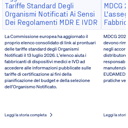
Tariffe Standard Degli
MDCG 2
Organismi Notificati Ai Sensi
L'asseg
Dei Regolamenti MDR E IVDR
Fabbrica
La Commissione europea ha aggiornato il
MDCG 2026-5
proprio elenco consolidato di link ai prontuari
devono riman
delle tariffe standard degli Organismi
negli accord
Notificati il 13 luglio 2026. L'elenco aiuta i
distributore
fabbricanti di dispositivi medici e IVD ad
responsabili
accedere alle informazioni pubblicate sulle
manutenzione
tariffe di certificazione ai fini della
EUDAMED del
pianificazione del budget e della selezione
pratiche ve
dell'Organismo Notificato.
Leggi la storia completa
Leggi la stori