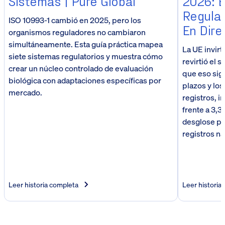
Sistemas | Pure Global
2026: E
Regula
ISO 10993-1 cambió en 2025, pero los
En Dir
organismos reguladores no cambiaron
simultáneamente. Esta guía práctica mapea
La UE invirt
siete sistemas regulatorios y muestra cómo
revirtió el 
crear un núcleo controlado de evaluación
que eso signi
biológica con adaptaciones específicas por
plazos y los
mercado.
registros, i
frente a 3,3
desglose po
registros na
Leer historia completa
Leer historia