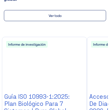
Ver todo
Informe de investigación
Informe de
Guía ISO 10993-1:2025:
Acceso 
Plan Biológico Para 7
De Diag