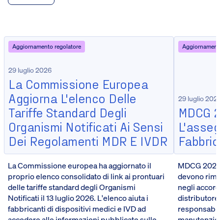
Aggiornamento regolatore
Aggiornamento
29 luglio 2026
La Commissione Europea
Aggiorna L'elenco Delle
29 luglio 202
Tariffe Standard Degli
MDCG 2
Organismi Notificati Ai Sensi
L'asseg
Dei Regolamenti MDR E IVDR
Fabbrica
La Commissione europea ha aggiornato il
MDCG 2026-5
proprio elenco consolidato di link ai prontuari
devono riman
delle tariffe standard degli Organismi
negli accord
Notificati il 13 luglio 2026. L'elenco aiuta i
distributore
fabbricanti di dispositivi medici e IVD ad
responsabili
accedere alle informazioni pubblicate sulle
manutenzione