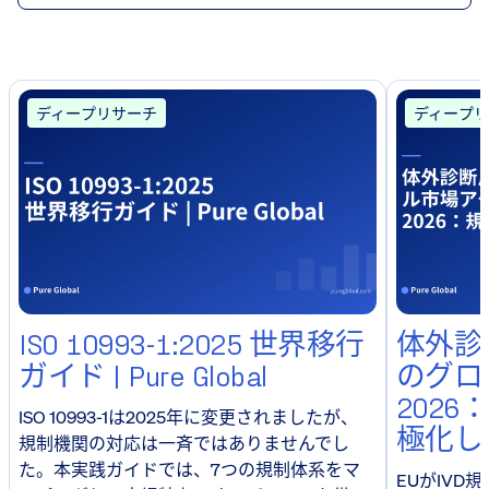
ディープリサーチ
ディープリ
ISO 10993-1:2025 世界移行
体外診
ガイド | Pure Global
のグロ
202
ISO 10993-1は2025年に変更されましたが、
極化し
規制機関の対応は一斉ではありませんでし
た。本実践ガイドでは、7つの規制体系をマ
EUがIV