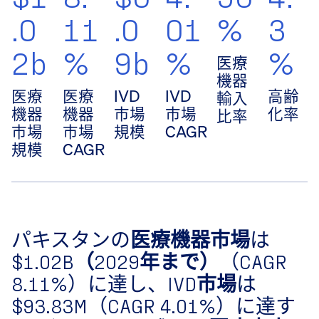
.0
11
.0
01
%
3
2b
%
9b
%
%
医療
機器
医療
医療
IVD
IVD
高齢
輸入
機器
機器
市場
市場
化率
比率
市場
市場
規模
CAGR
規模
CAGR
パキスタンの​
医療機器市場
​は​
$1.02B（2029年まで）
​（​
CAGR
8.11%
​）に達し、​
IVD市場
​は​
$93.83M
​（​
CAGR 4.01%
​）に達す