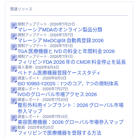
関連リソース
規制アップデート
· 2026年7月21日
マレーシアMDAのオンライン製品分類
規制アップデート
· 2026年7月7日
マレーシア MeDC@St 自動再登録 2026
規制アップデート
· 2026年7月1日
TGA 医療機器と IVD の料金と年間料金 2026
規制アップデート
· 2026年7月1日
フィリピン FDA 2026 年の CMDR 料金停止を延長
導入事例
· 2026年8月4日
ベトナム医療機器登録ケーススタディ
調査レポート
· 2026年8月3日
ISO 10993-1:2025：1つのコア、7つの規制体系
調査レポート
· 2026年7月27日
IVDのグローバル市場アクセス 2026
調査レポート
· 2026年7月20日
整形外科用インプラント：2026 グローバル市場
参入マップ
調査レポート
· 2026年7月13日
美容医療機器：2026 グローバル市場参入マップ
動画
· 2025年8月25日
フィリピンで医療機器を登録する方法