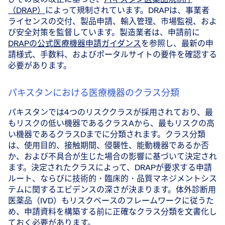
（DRAP）
によって規制されています。DRAPは、事業者
ライセンスの交付、製品申請、輸入管理、市場監視、およ
び安全対策を監督しています。製造業者は、申請前に
DRAPの公式医療機器申請ガイダンス
を参照し、最新の申
請様式、手数料、およびポータルサイトの要件を確認する
必要があります。
パキスタンにおける医療機器のクラス分類
パキスタンでは4つのリスククラスが採用されており、最
もリスクの低い機器であるクラスAから、最もリスクの高
い機器であるクラスDまでに分類されます。クラス分類
は、使用目的、接触期間、侵襲性、能動機器であるか否
か、および不具合が生じた場合の影響に基づいて決定され
ます。決定されたクラスによって、DRAPが要求する申請
ルート、ならびに技術的・臨床的・品質マネジメントシス
テムに関するエビデンスの深さが決まります。体外診断用
医薬品（IVD）もリスクベースのフレームワークに従うた
め、申請資料を構築する前に正確なクラス分類を文書化し
ておく必要があります。