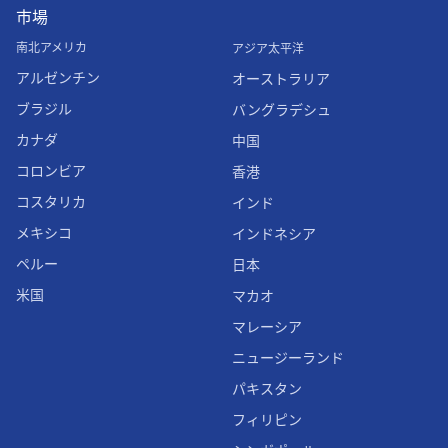
市場
南北アメリカ
アジア太平洋
アルゼンチン
オーストラリア
ブラジル
バングラデシュ
カナダ
中国
コロンビア
香港
コスタリカ
インド
メキシコ
インドネシア
ペルー
日本
米国
マカオ
マレーシア
ニュージーランド
パキスタン
フィリピン