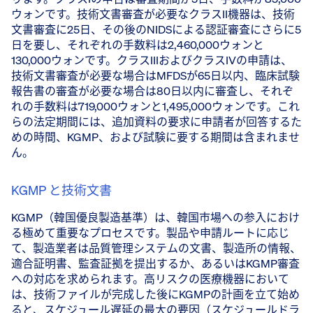
ウォンです。技術文書審査が必要なクラスII機器は、技術
文書審査に25日、その後のNIDSによる認証審査にさらに5
日を要し、それぞれの手数料は2,460,000ウォンと
130,000ウォンです。クラスIIIおよびクラスIVの申請は、
技術文書審査が必要な場合はMFDSが65日以内、臨床試験
報告書の審査が必要な場合は80日以内に審査し、それぞ
れの手数料は719,000ウォンと1,495,000ウォンです。これ
らの法定期間には、追加資料の要求に申請者が回答するた
めの時間、KGMP、および試験に要する期間は含まれませ
ん。
KGMP と技術文書
KGMP（韓国優良製造基準）は、韓国市場への参入におけ
る極めて重要なプロセスです。製品や申請ルートに応じ
て、製造業者は品質管理システムの文書、製造所の情報、
適合証明書、監査証拠を提出するか、あるいはKGMP審査
への対応を求められます。高リスクの医療機器において
は、技術ファイルが完成した後にKGMPの計画を立て始め
ると、スケジュール遅延の最大の要因（スケジュールドラ