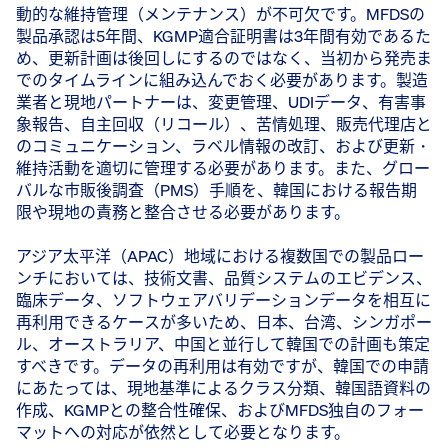
動的な維持管理（メンテナンス）が不可欠です。MFDSの
製品承認は5年間、KGMP適合証明書は3年間有効であるた
め、更新計画は後回しにするのではなく、当初から発売ま
でのタイムラインに組み込んでおく必要があります。製造
業者と現地パートナーは、変更管理、UDIデータ、有害事
象報告、自主回収（リコール）、苦情処理、販売代理店と
のコミュニケーション、ラベル情報の改訂、および更新・
維持活動を適切に管理する必要があります。また、グロー
バルな市販後調査（PMS）手順を、韓国における報告期
限や現地の責務と整合させる必要があります。
アジア太平洋（APAC）地域における複数国での製品ロー
ンチにおいては、技術文書、品質システムのエビデンス、
臨床データ、ソフトウェアバリデーションデータを相互に
再利用できるケースが多いため、日本、台湾、シンガポー
ル、オーストラリア、中国と並行して韓国での計画も策定
すべきです。データの再利用は有効ですが、韓国での申請
にあたっては、現地基準によるクラス分類、韓国語資料の
作成、KGMPとの整合性確保、およびMFDS独自のフォー
マットへの対応が依然として必要となります。