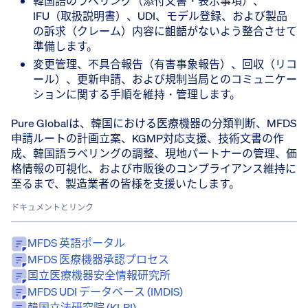
韓国語のラベリング（添付文書・表示事項）、
IFU（取扱説明書）、UDI、モデル登録、および製品
の訴求（クレーム）内容に齟齬がないよう整合させて
準備します。
変更管理、不具合報告（有害事象報告）、回収（リコ
ール）、更新申請、および規制当局とのコミュニケー
ションに関する手順を維持・管理します。
Pure Globalは、韓国における医療機器の分類判断、MFDS
申請ルートの計画立案、KGMP対応支援、技術文書の作
成、韓国語ラベリングの調整、現地パートナーの管理、価
格情報の可視化、および市販後のコンプライアンス維持に
至るまで、製造業者の皆様を支援いたします。
ドキュメントとリンク
MFDS 英語ポータル
MFDS 医療機器承認プロセス
国立医療機器安全情報研究所
MFDS UDI データベース (IMDIS)
韓国立法研究院 (KLRI)