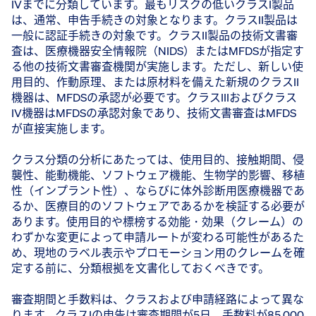
IVまでに分類しています。最もリスクの低いクラスI製品
は、通常、申告手続きの対象となります。クラスII製品は
一般に認証手続きの対象です。クラスII製品の技術文書審
査は、医療機器安全情報院（NIDS）またはMFDSが指定す
る他の技術文書審査機関が実施します。ただし、新しい使
用目的、作動原理、または原材料を備えた新規のクラスII
機器は、MFDSの承認が必要です。クラスIIIおよびクラス
IV機器はMFDSの承認対象であり、技術文書審査はMFDS
が直接実施します。
クラス分類の分析にあたっては、使用目的、接触期間、侵
襲性、能動機能、ソフトウェア機能、生物学的影響、移植
性（インプラント性）、ならびに体外診断用医療機器であ
るか、医療目的のソフトウェアであるかを検証する必要が
あります。使用目的や標榜する効能・効果（クレーム）の
わずかな変更によって申請ルートが変わる可能性があるた
め、現地のラベル表示やプロモーション用のクレームを確
定する前に、分類根拠を文書化しておくべきです。
審査期間と手数料は、クラスおよび申請経路によって異な
ります。クラスIの申告は審査期間が5日、手数料が85,000