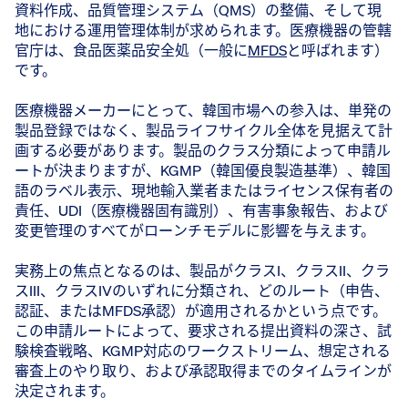
資料作成、品質管理システム（QMS）の整備、そして現
地における運用管理体制が求められます。医療機器の管轄
官庁は、食品医薬品安全処（一般に
MFDS
と呼ばれます）
です。
医療機器メーカーにとって、韓国市場への参入は、単発の
製品登録ではなく、製品ライフサイクル全体を見据えて計
画する必要があります。製品のクラス分類によって申請ル
ートが決まりますが、KGMP（韓国優良製造基準）、韓国
語のラベル表示、現地輸入業者またはライセンス保有者の
責任、UDI（医療機器固有識別）、有害事象報告、および
変更管理のすべてがローンチモデルに影響を与えます。
実務上の焦点となるのは、製品がクラスI、クラスII、クラ
スIII、クラスIVのいずれに分類され、どのルート（申告、
認証、またはMFDS承認）が適用されるかという点です。
この申請ルートによって、要求される提出資料の深さ、試
験検査戦略、KGMP対応のワークストリーム、想定される
審査上のやり取り、および承認取得までのタイムラインが
決定されます。