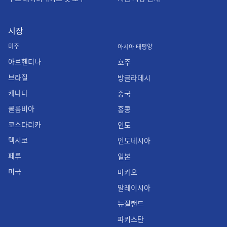
시장
미주
아시아 태평양
아르헨티나
호주
브라질
방글라데시
캐나다
중국
콜롬비아
홍콩
코스타리카
인도
멕시코
인도네시아
페루
일본
미국
마카오
말레이시아
뉴질랜드
파키스탄