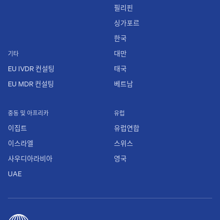
필리핀
싱가포르
한국
대만
기타
EU IVDR 컨설팅
태국
EU MDR 컨설팅
베트남
중동 및 아프리카
유럽
이집트
유럽연합
이스라엘
스위스
사우디아라비아
영국
UAE