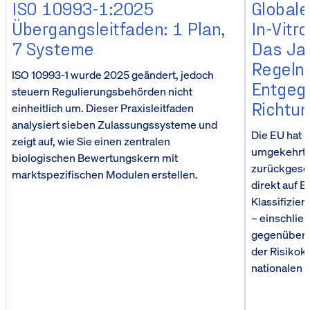
ISO 10993-1:2025
Globale
Übergangsleitfaden: 1 Plan,
In-Vitr
7 Systeme
Das Jah
Regeln 
ISO 10993-1 wurde 2025 geändert, jedoch
Entgeg
steuern Regulierungsbehörden nicht
Richtu
einheitlich um. Dieser Praxisleitfaden
analysiert sieben Zulassungssysteme und
Die EU hat 
zeigt auf, wie Sie einen zentralen
umgekehrt u
biologischen Bewertungskern mit
zurückgeset
marktspezifischen Modulen erstellen.
direkt auf B
Klassifizier
– einschließ
gegenüber 3
der Risikok
nationalen 