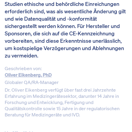
Studien ethische und behördliche Einreichungen
erforderlich sind, was als wesentliche Änderung gilt
und wie Datenqualität und -konformität
sichergestellt werden können. Für Hersteller und
Sponsoren, die sich auf die CE-Kennzeichnung
vorbereiten, sind diese Erkenntnisse unerlässlich,
um kostspielige Verzögerungen und Ablehnungen
zu vermeiden.
Geschrieben von:
Oliver Eikenberg, PhD
Globaler QA/RA-Manager
Dr. Oliver Eikenberg verfügt über fast drei Jahrzehnte
Erfahrung im Medizingerätesektor, darunter 14 Jahre in
Forschung und Entwicklung, Fertigung und
Qualitätskontrolle sowie 15 Jahre in der regulatorischen
Beratung für Medizingeräte und IVD.