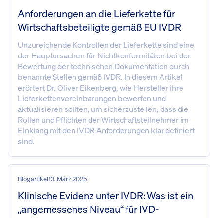
Anforderungen an die Lieferkette für
Wirtschaftsbeteiligte gemäß EU IVDR
Unzureichende Kontrollen der Lieferkette sind eine
der Hauptursachen für Nichtkonformitäten bei der
Bewertung der technischen Dokumentation durch
benannte Stellen gemäß IVDR. In diesem Artikel
erörtert Dr. Oliver Eikenberg, wie Hersteller ihre
Lieferkettenvereinbarungen bewerten und
aktualisieren sollten, um sicherzustellen, dass die
Rollen und Pflichten der Wirtschaftsteilnehmer im
Einklang mit den IVDR-Anforderungen klar definiert
sind.
Blogartikel
13. März 2025
Klinische Evidenz unter IVDR: Was ist ein
„angemessenes Niveau“ für IVD-