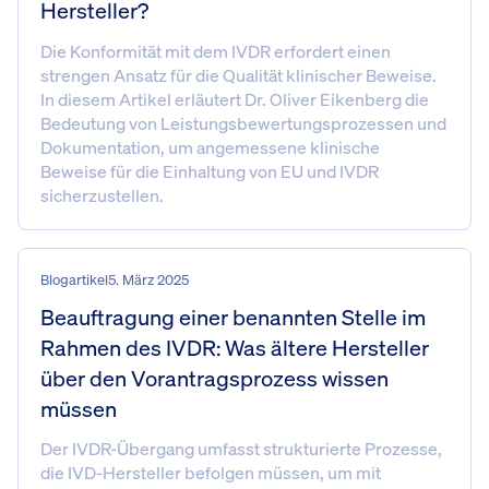
Hersteller?
Die Konformität mit dem IVDR erfordert einen
strengen Ansatz für die Qualität klinischer Beweise.
In diesem Artikel erläutert Dr. Oliver Eikenberg die
Bedeutung von Leistungsbewertungsprozessen und
Dokumentation, um angemessene klinische
Beweise für die Einhaltung von EU und IVDR
sicherzustellen.
Blogartikel
5. März 2025
Beauftragung einer benannten Stelle im
Rahmen des IVDR: Was ältere Hersteller
über den Vorantragsprozess wissen
müssen
Der IVDR-Übergang umfasst strukturierte Prozesse,
die IVD-Hersteller befolgen müssen, um mit