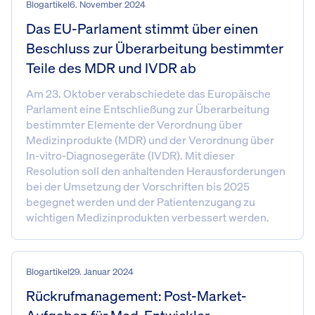
Blogartikel
6. November 2024
Das EU-Parlament stimmt über einen
Beschluss zur Überarbeitung bestimmter
Teile des MDR und IVDR ab
Am 23. Oktober verabschiedete das Europäische
Parlament eine Entschließung zur Überarbeitung
bestimmter Elemente der Verordnung über
Medizinprodukte (MDR) und der Verordnung über
In-vitro-Diagnosegeräte (IVDR). Mit dieser
Resolution soll den anhaltenden Herausforderungen
bei der Umsetzung der Vorschriften bis 2025
begegnet werden und der Patientenzugang zu
wichtigen Medizinprodukten verbessert werden.
Blogartikel
29. Januar 2024
Rückrufmanagement: Post-Market-