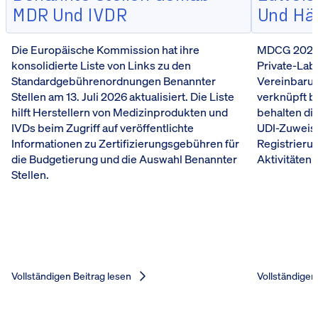
MDR Und IVDR
Und Hä
Die Europäische Kommission hat ihre
MDCG 2026-5
konsolidierte Liste von Links zu den
Private-Lab
Standardgebührenordnungen Benannter
Vereinbarun
Stellen am 13. Juli 2026 aktualisiert. Die Liste
verknüpft b
hilft Herstellern von Medizinprodukten und
behalten die
IVDs beim Zugriff auf veröffentlichte
UDI-Zuweis
Informationen zu Zertifizierungsgebühren für
Registrieru
die Budgetierung und die Auswahl Benannter
Aktivitäten 
Stellen.
Vollständigen Beitrag lesen
Vollständigen