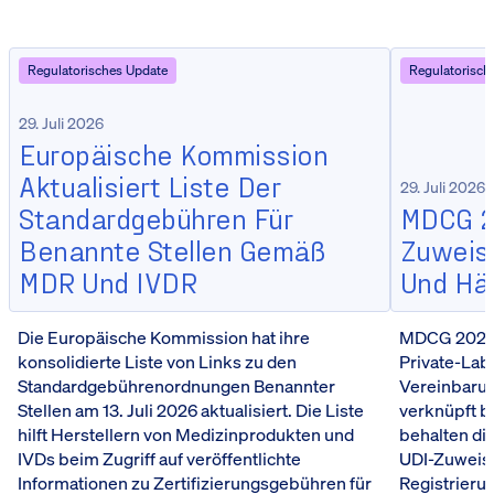
Regulatorisches Update
Regulatorisch
29. Juli 2026
Europäische Kommission
Aktualisiert Liste Der
29. Juli 2026
Standardgebühren Für
MDCG 20
Benannte Stellen Gemäß
Zuweisu
MDR Und IVDR
Und Hä
Die Europäische Kommission hat ihre
MDCG 2026-5
konsolidierte Liste von Links zu den
Private-Lab
Standardgebührenordnungen Benannter
Vereinbarun
Stellen am 13. Juli 2026 aktualisiert. Die Liste
verknüpft b
hilft Herstellern von Medizinprodukten und
behalten die
IVDs beim Zugriff auf veröffentlichte
UDI-Zuweis
Informationen zu Zertifizierungsgebühren für
Registrieru