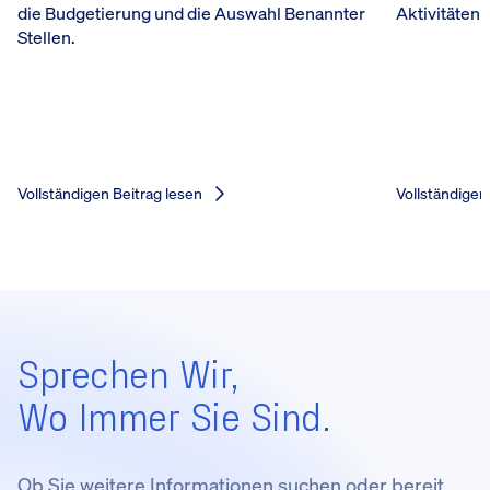
die Budgetierung und die Auswahl Benannter
Aktivitäten 
Stellen.
Vollständigen Beitrag lesen
Vollständigen
Sprechen Wir,
Wo Immer Sie Sind.
Ob Sie weitere Informationen suchen oder bereit