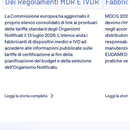
Dei Regolamenti MDR E IVDR
Fabbrica
La Commissione europea ha aggiornato il
MDCG 2026-5
proprio elenco consolidato di link ai prontuari
devono riman
delle tariffe standard degli Organismi
negli accord
Notificati il 13 luglio 2026. L'elenco aiuta i
distributore
fabbricanti di dispositivi medici e IVD ad
responsabili
accedere alle informazioni pubblicate sulle
manutenzione
tariffe di certificazione ai fini della
EUDAMED del
pianificazione del budget e della selezione
pratiche ve
dell'Organismo Notificato.
Leggi la storia completa
Leggi la stori