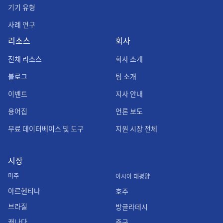
기기 유형
사례 연구
리소스
회사
전체 리소스
회사 소개
블로그
팀 소개
이벤트
지사 안내
용어집
언론 보도
무료 데이터베이스 및 도구
지원 시장 전체
시장
미주
아시아 태평양
아르헨티나
호주
브라질
방글라데시
캐나다
중국