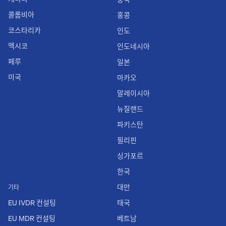
콜롬비아
홍콩
코스타리카
인도
멕시코
인도네시아
페루
일본
미국
마카오
말레이시아
뉴질랜드
파키스탄
필리핀
싱가포르
한국
대만
기타
EU IVDR 컨설팅
태국
EU MDR 컨설팅
베트남