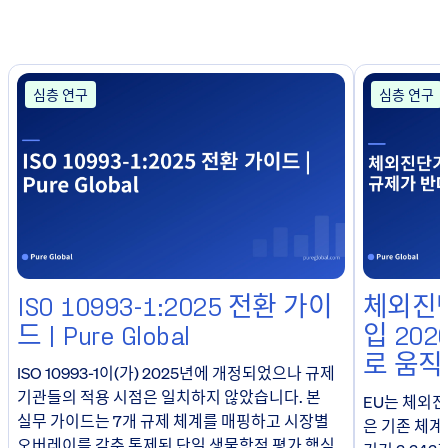
심층 연구
심층 연구
ISO 10993-1:2025 전환 가이
체외진단
드 | Pure Global
입 20
로 움직
ISO 10993-1이(가) 2025년에 개정되었으나 규제
기관들의 적용 시점은 일치하지 않았습니다. 본
EU는 체외
실무 가이드는 7개 규제 체계를 매핑하고 시장별
은 기존 체계
오버레이를 갖춘 통제된 단일 생물학적 평가 핵심