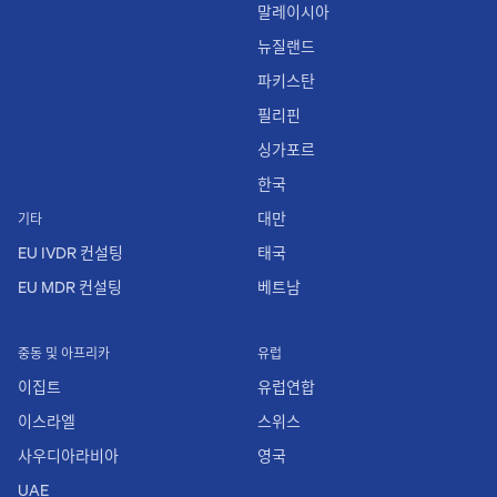
말레이시아
뉴질랜드
파키스탄
필리핀
싱가포르
한국
대만
기타
EU IVDR 컨설팅
태국
EU MDR 컨설팅
베트남
중동 및 아프리카
유럽
이집트
유럽연합
이스라엘
스위스
사우디아라비아
영국
UAE