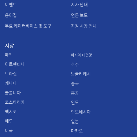
이벤트
지사 안내
용어집
언론 보도
무료 데이터베이스 및 도구
지원 시장 전체
시장
미주
아시아 태평양
아르헨티나
호주
브라질
방글라데시
캐나다
중국
콜롬비아
홍콩
코스타리카
인도
멕시코
인도네시아
페루
일본
미국
마카오