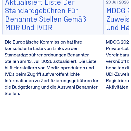
Aktualisiert Liste Der
29. Juli 2026
Standardgebühren Für
MDCG 20
Benannte Stellen Gemäß
Zuweisu
MDR Und IVDR
Und Hä
Die Europäische Kommission hat ihre
MDCG 2026-5
konsolidierte Liste von Links zu den
Private-Lab
Standardgebührenordnungen Benannter
Vereinbarun
Stellen am 13. Juli 2026 aktualisiert. Die Liste
verknüpft b
hilft Herstellern von Medizinprodukten und
behalten die
IVDs beim Zugriff auf veröffentlichte
UDI-Zuweis
Informationen zu Zertifizierungsgebühren für
Registrieru
die Budgetierung und die Auswahl Benannter
Aktivitäten 
Stellen.