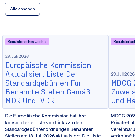
Alle ansehen
Regulatorisches Update
Regulatorisch
29. Juli 2026
Europäische Kommission
Aktualisiert Liste Der
29. Juli 2026
Standardgebühren Für
MDCG 20
Benannte Stellen Gemäß
Zuweisu
MDR Und IVDR
Und Hä
Die Europäische Kommission hat ihre
MDCG 2026-5
konsolidierte Liste von Links zu den
Private-Lab
Standardgebührenordnungen Benannter
Vereinbarun
Stellen am 13. Juli 2026 aktualisiert. Die Liste
verknüpft b