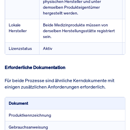
physischen Hersteller und unter
P
demselben Produkteigentümer
un
hergestellt werden.
Lokale
Beide Medizinprodukte müssen von
De
Hersteller
derselben Herstellungsstätte registriert
gl
sein.
Lizenzstatus
Aktiv
Ak
Erforderliche Dokumentation
Für beide Prozesse sind ähnliche Kerndokumente mit
einigen zusätzlichen Anforderungen erforderlich.
Dokument
Produktkennzeichnung
Gebrauchsanweisung