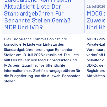
Aktualisiert Liste Der
29. Juli 2026
Standardgebühren Für
MDCG 20
Benannte Stellen Gemäß
Zuweisu
MDR Und IVDR
Und Hä
Die Europäische Kommission hat ihre
MDCG 2026-5
konsolidierte Liste von Links zu den
Private-Lab
Standardgebührenordnungen Benannter
Vereinbarun
Stellen am 13. Juli 2026 aktualisiert. Die Liste
verknüpft b
hilft Herstellern von Medizinprodukten und
behalten die
IVDs beim Zugriff auf veröffentlichte
UDI-Zuweis
Informationen zu Zertifizierungsgebühren für
Registrieru
die Budgetierung und die Auswahl Benannter
Aktivitäten 
Stellen.