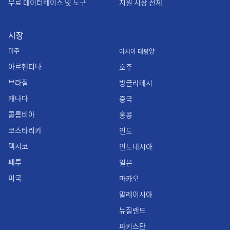
무료 데이터베이스 및 도구
지원 시장 전체
시장
미주
아시아 태평양
아르헨티나
호주
브라질
방글라데시
캐나다
중국
콜롬비아
홍콩
코스타리카
인도
멕시코
인도네시아
페루
일본
미국
마카오
말레이시아
뉴질랜드
파키스탄