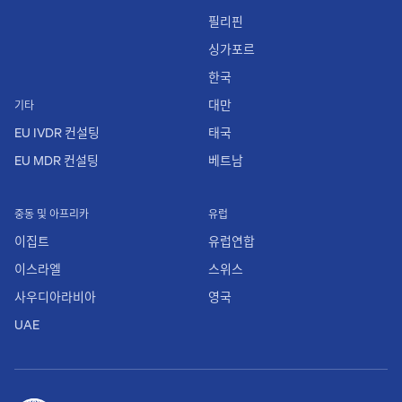
필리핀
싱가포르
한국
대만
기타
EU IVDR 컨설팅
태국
EU MDR 컨설팅
베트남
중동 및 아프리카
유럽
이집트
유럽연합
이스라엘
스위스
사우디아라비아
영국
UAE