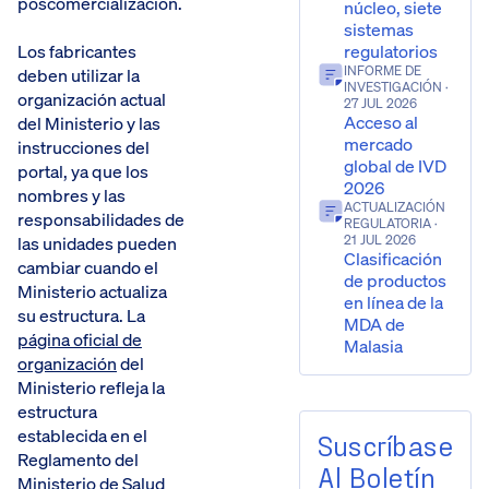
poscomercialización.
núcleo, siete
sistemas
regulatorios
Los fabricantes
INFORME DE
deben utilizar la
INVESTIGACIÓN
·
organización actual
27 JUL 2026
Acceso al
del Ministerio y las
mercado
instrucciones del
global de IVD
portal, ya que los
2026
nombres y las
ACTUALIZACIÓN
responsabilidades de
REGULATORIA
·
21 JUL 2026
las unidades pueden
Clasificación
cambiar cuando el
de productos
Ministerio actualiza
en línea de la
su estructura. La
MDA de
página oficial de
Malasia
organización
del
Ministerio refleja la
estructura
establecida en el
Suscríbase
Reglamento del
Al Boletín
Ministerio de Salud