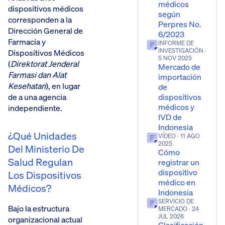
médicos
dispositivos médicos
según
corresponden a la
Perpres No.
Dirección General de
6/2023
Farmacia y
INFORME DE
INVESTIGACIÓN
·
Dispositivos Médicos
5 NOV 2025
(
Direktorat Jenderal
Mercado de
Farmasi dan Alat
importación
Kesehatan
), en lugar
de
de a una agencia
dispositivos
médicos y
independiente.
IVD de
Indonesia
¿Qué Unidades
VÍDEO
· 11 AGO
2025
Del Ministerio De
Cómo
Salud Regulan
registrar un
dispositivo
Los Dispositivos
médico en
Médicos?
Indonesia
SERVICIO DE
Bajo la estructura
MERCADO
· 24
JUL 2026
organizacional actual