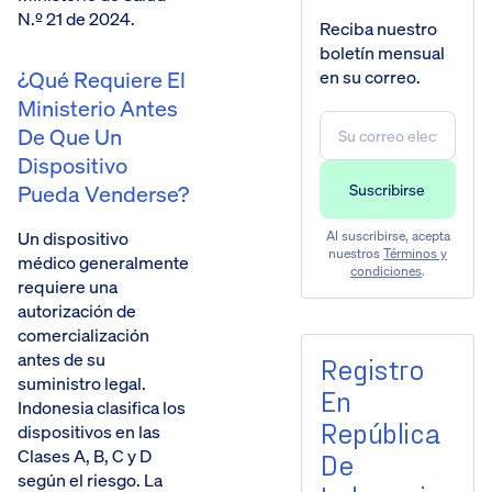
N.º 21 de 2024.
Reciba nuestro
boletín mensual
en su correo.
¿Qué Requiere El
Ministerio Antes
De Que Un
Dispositivo
Pueda Venderse?
Un dispositivo
Al suscribirse, acepta
nuestros
Términos y
médico generalmente
condiciones
.
requiere una
autorización de
comercialización
antes de su
Registro
suministro legal.
En
Indonesia clasifica los
República
dispositivos en las
Clases A, B, C y D
De
según el riesgo. La