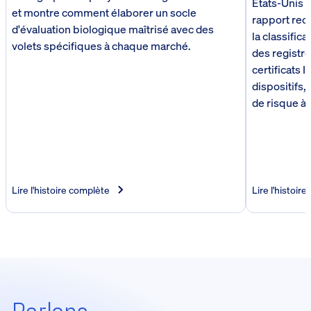
États-Unis s
et montre comment élaborer un socle
rapport reco
d'évaluation biologique maîtrisé avec des
la classifica
volets spécifiques à chaque marché.
des regist
certificats 
dispositifs, 
de risque à 
Lire l'histoire complète
Lire l'histoir
Parlons,