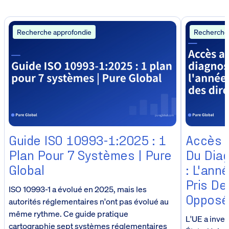
Recherche approfondie
Recherche
Guide ISO 10993-1:2025 : 1
Accès 
Plan Pour 7 Systèmes | Pure
Du Diag
Global
: L'ann
Pris De
ISO 10993-1 a évolué en 2025, mais les
Opposé
autorités réglementaires n'ont pas évolué au
même rythme. Ce guide pratique
L'UE a inver
cartographie sept systèmes réglementaires