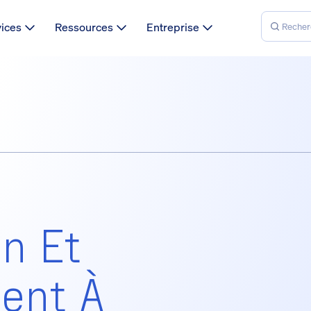
vices
Ressources
Entreprise
n Et
ent À