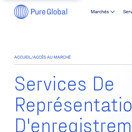
Marchés
Ser
ACCUEIL
/
ACCÈS AU MARCHÉ
Services De
Représentatio
D'enregistrem