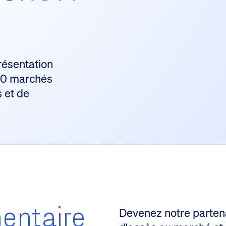
l
résentation
 30 marchés
s et de
entaire
Devenez notre parten