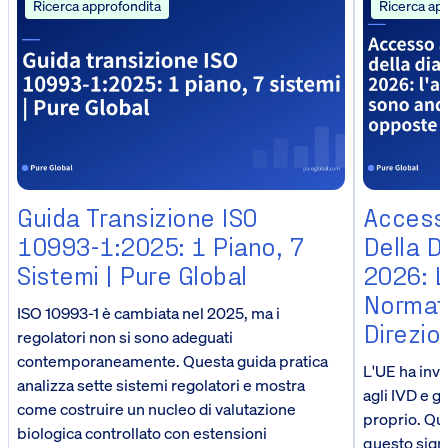
Ricerca approfondita
Ricerca ap
Guida Transizione ISO
Accesso
10993-1:2025: 1 Piano, 7
Della D
Sistemi | Pure Global
2026: L
Normat
ISO 10993-1 è cambiata nel 2025, ma i
Direzio
regolatori non si sono adeguati
contemporaneamente. Questa guida pratica
L'UE ha inve
analizza sette sistemi regolatori e mostra
agli IVD e gl
come costruire un nucleo di valutazione
proprio. Que
biologica controllato con estensioni
questo signi