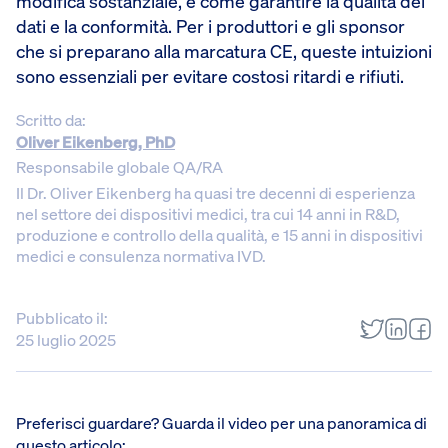
modifica sostanziale, e come garantire la qualità dei
dati e la conformità. Per i produttori e gli sponsor
che si preparano alla marcatura CE, queste intuizioni
sono essenziali per evitare costosi ritardi e rifiuti.
Scritto da:
Oliver Eikenberg, PhD
Responsabile globale QA/RA
Il Dr. Oliver Eikenberg ha quasi tre decenni di esperienza
nel settore dei dispositivi medici, tra cui 14 anni in R&D,
produzione e controllo della qualità, e 15 anni in dispositivi
medici e consulenza normativa IVD.
Pubblicato il:
25 luglio 2025
Preferisci guardare? Guarda il video per una panoramica di
questo articolo: