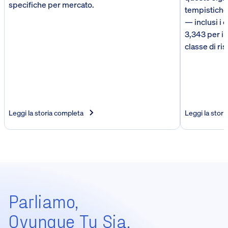
specifiche per mercato.
tempistiche e
— inclusi i c
3,343 per i 
classe di ris
Leggi la storia completa
Leggi la stor
Parliamo,
Ovunque Tu Sia.