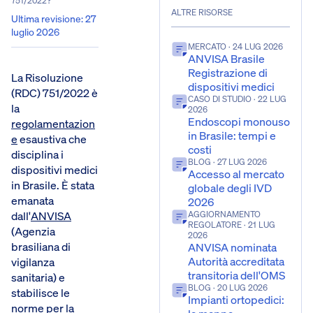
751/2022?
ALTRE RISORSE
Ultima revisione
:
27
luglio 2026
MERCATO
· 24 LUG 2026
ANVISA Brasile
Registrazione di
La Risoluzione
dispositivi medici
(RDC) 751/2022 è
CASO DI STUDIO
· 22 LUG
la
2026
Endoscopi monouso
regolamentazion
in Brasile: tempi e
e
esaustiva che
costi
disciplina i
BLOG
· 27 LUG 2026
dispositivi medici
Accesso al mercato
in Brasile. È stata
globale degli IVD
emanata
2026
dall'
ANVISA
AGGIORNAMENTO
REGOLATORE
· 21 LUG
(Agenzia
2026
brasiliana di
ANVISA nominata
Autorità accreditata
vigilanza
transitoria dell'OMS
sanitaria) e
BLOG
· 20 LUG 2026
stabilisce le
Impianti ortopedici:
norme per la