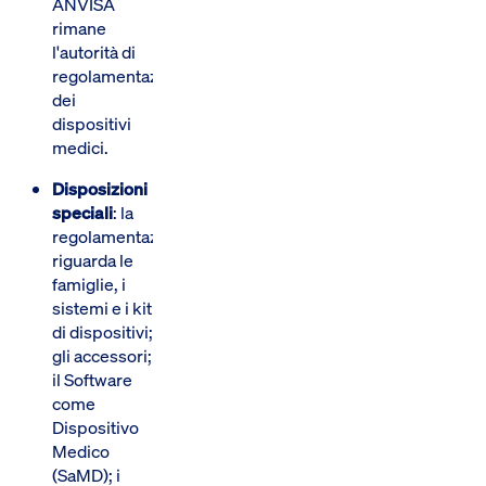
ANVISA
rimane
l'autorità di
regolamentazione
dei
dispositivi
medici.
Disposizioni
speciali
: la
regolamentazione
riguarda le
famiglie, i
sistemi e i kit
di dispositivi;
gli accessori;
il Software
come
Dispositivo
Medico
(SaMD); i