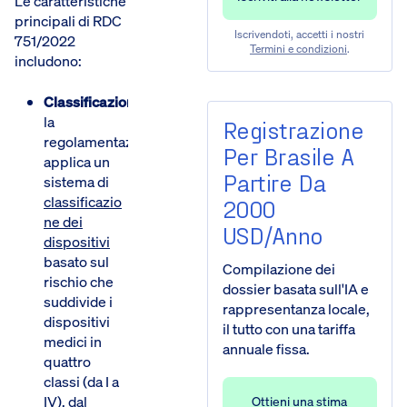
Le caratteristiche
principali di RDC
Iscrivendoti, accetti i nostri
751/2022
Termini e condizioni
.
includono:
Classificazione:
la
Registrazione
regolamentazione
Per Brasile A
applica un
Partire Da
sistema di
classificazio
2000
ne dei
USD/anno
dispositivi
basato sul
Compilazione dei
rischio che
dossier basata sull'IA e
suddivide i
rappresentanza locale,
dispositivi
il tutto con una tariffa
medici in
annuale fissa.
quattro
classi (da I a
IV), dal
Ottieni una stima