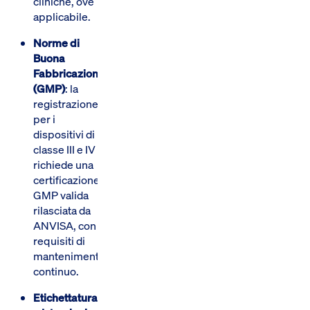
cliniche, ove
applicabile.
Norme di
Buona
Fabbricazione
(GMP)
: la
registrazione
per i
dispositivi di
classe III e IV
richiede una
certificazione
GMP valida
rilasciata da
ANVISA, con
requisiti di
mantenimento
continuo.
Etichettatura