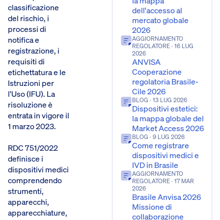
la mappa
classificazione
dell'accesso al
del rischio, i
mercato globale
processi di
2026
notifica e
AGGIORNAMENTO
REGOLATORE
· 16 LUG
registrazione, i
2026
requisiti di
ANVISA
Cooperazione
etichettatura e le
regolatoria Brasile-
Istruzioni per
Cile 2026
l'Uso (IFU). La
BLOG
· 13 LUG 2026
risoluzione è
Dispositivi estetici:
entrata in vigore il
la mappa globale del
1 marzo 2023.
Market Access 2026
BLOG
· 9 LUG 2026
Come registrare
RDC 751/2022
dispositivi medici e
definisce i
IVD in Brasile
dispositivi medici
AGGIORNAMENTO
comprendendo
REGOLATORE
· 17 MAR
2026
strumenti,
Brasile Anvisa 2026
apparecchi,
Missione di
apparecchiature,
collaborazione