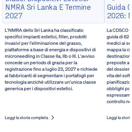
NMRA Sri Lanka E Termine
Guida 
2027
2026: 
L'NMRA dello Sri Lanka ha classificato
La CDSCO de
specifici impianti estetici, filler, prodotti
guida di 62 
invasivi per l'eliminazione del grasso,
medici ai se
piattaforme a base di energia e dispositivi di
mappa la cla
microneedling in Classe IIa, IIb o III. L'avviso
destinazione 
concede un periodo di grazia per la
preposte al 
registrazione fino a luglio 23, 2027 e richiede
del dossier, 
ai fabbricanti di segmentare i portafogli per
vita del soft
tecnologia anziché utilizzare un'unica classe
pianificazion
generica per i dispositivi estetici.
obblighi po
espressamen
controllo no
Leggi la storia completa
Leggi la stori